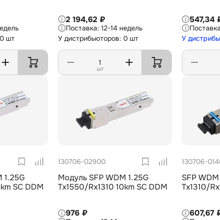
2 194,62 ₽
547,34 
недель
12-14 недель
 0 шт
У дистрибьюторов: 0 шт
У дистрибь
шт
130706-02900
130706-014
 1.25G
Модуль SFP WDM 1.25G
SFP WDM 
0km SC DDM
Tx1550/Rx1310 10km SC DDM
Tx1310/R
976 ₽
607,67 