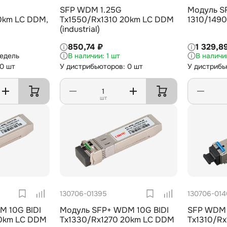
SFP WDM 1.25G
Модуль S
0km LC DDM,
Tx1550/Rx1310 20km LC DDM
1310/149
(industrial)
850,74 ₽
1 329,8
недель
1 шт
 0 шт
У дистрибьюторов: 0 шт
У дистрибь
шт
130706-01395
130706-014
M 10G BIDI
Модуль SFP+ WDM 10G BIDI
SFP WDM 
20km LC DDM
Tx1330/Rx1270 20km LC DDM
Tx1310/R