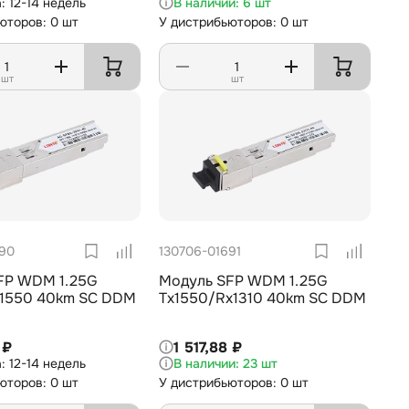
12-14 недель
6 шт
юторов: 0 шт
У дистрибьюторов: 0 шт
шт
шт
690
130706-01691
FP WDM 1.25G
Модуль SFP WDM 1.25G
x1550 40km SC DDM
Tx1550/Rx1310 40km SC DDM
 ₽
1 517,88 ₽
12-14 недель
23 шт
юторов: 0 шт
У дистрибьюторов: 0 шт