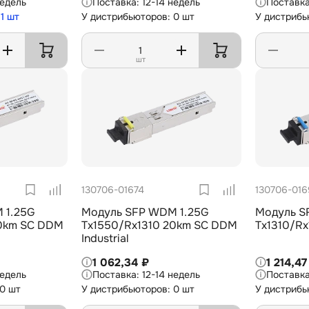
недель
12-14 недель
1 шт
У дистрибьюторов: 0 шт
У дистрибь
шт
130706-01674
130706-01
 1.25G
Модуль SFP WDM 1.25G
Модуль S
20km SC DDM
Tx1550/Rx1310 20km SC DDM
Tx1310/R
Industrial
1 062,34 ₽
1 214,47
недель
12-14 недель
 0 шт
У дистрибьюторов: 0 шт
У дистрибь