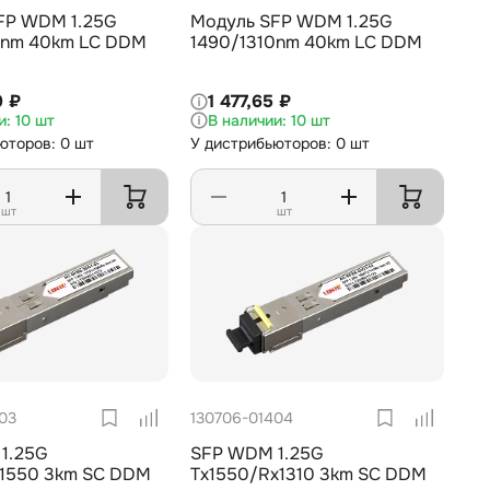
FP WDM 1.25G
Модуль SFP WDM 1.25G
0nm 40km LC DDM
1490/1310nm 40km LC DDM
9 ₽
1 477,65 ₽
10 шт
10 шт
юторов: 0 шт
У дистрибьюторов: 0 шт
шт
шт
03
130706-01404
1.25G
SFP WDM 1.25G
x1550 3km SC DDM
Tx1550/Rx1310 3km SC DDM