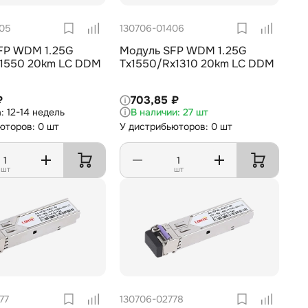
405
130706-01406
FP WDM 1.25G
Модуль SFP WDM 1.25G
x1550 20km LC DDM
Tx1550/Rx1310 20km LC DDM
₽
703,85 ₽
12-14 недель
27 шт
юторов: 0 шт
У дистрибьюторов: 0 шт
шт
шт
77
130706-02778