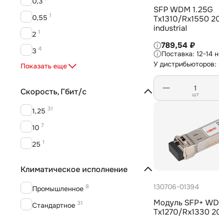
0,3
SFP WDM 1.25G
1
0,55
Tx1310/Rx1550 2
industrial
1
2
789,54 ₽
4
3
12-14 
У дистрибьюторов:
10
Показать еще
10
13
20
Скорость, Гбит/с
шт
7
40
31
1,25
1
80
7
10
1
25
Климатическое исполнение
130706-01394
8
Промышленное
Модуль SFP+ WD
31
Стандартное
Tx1270/Rx1330 