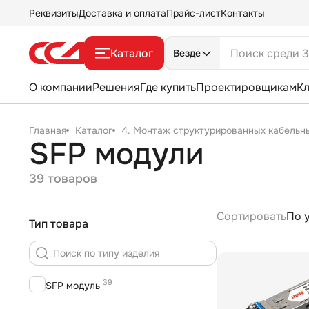
Реквизиты
Доставка и оплата
Прайс-лист
Контакты
Каталог
Везде
О компании
Решения
Где купить
Проектировщикам
К
Главная
Каталог
4. Монтаж структурированных кабельн
SFP модули
39 товаров
Сортировать
По 
Тип товара
39
SFP модуль