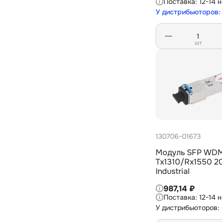
12-14 
У дистрибьюторов: 
шт
130706-01673
Модуль SFP WDM
Tx1310/Rx1550 
Industrial
987,14 ₽
12-14 
У дистрибьюторов: