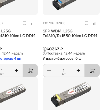
87
130706-02186
1.25G
SFP WDM 1.25G
x1310 10km LC DDM
Tx1310/Rx1550 10km LC DDM
₽
607,67 ₽
12-14 недель
12-14 недель
юторов: 4 шт
У дистрибьюторов: 0 шт
шт
шт