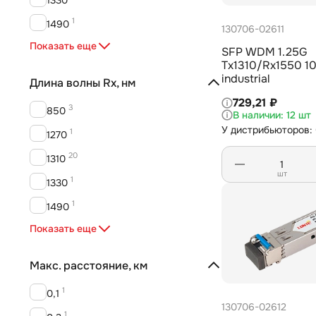
1
1490
130706-02611
13
Показать еще
1550
SFP WDM 1.25G
Tx1310/Rx1550 1
industrial
Длина волны Rx, нм
729,21 ₽
3
850
12 шт
У дистрибьюторов:
1
1270
20
1310
шт
1
1330
1
1490
13
Показать еще
1550
Макс. расстояние, км
1
0,1
130706-02612
1