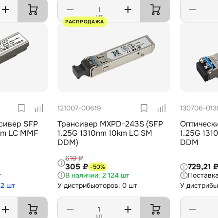
шт
РАСПРОДАЖА
121007-00619
130706-013
сивер SFP
Трансивер MXPD-243S (SFP
Оптическ
0m LC MMF
1.25G 1310nm 10km LC SM
1.25G 131
DDM)
DDM
610 ₽
305 ₽
729,21 
-50%
т
2 124 шт
 2 шт
У дистрибьюторов: 0 шт
У дистрибь
шт