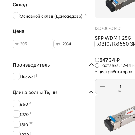
Склад
15
Основной склад (Домодедово)
130706-01401
Цена
SFP WDM 1.25G
Tx1310/Rx1550 
от
до
547,34 ₽
Производитель
12-14 
У дистрибьюторов:
1
Huawei
шт
Длина волны Tx, нм
3
850
1
1270
20
1310
1
1330