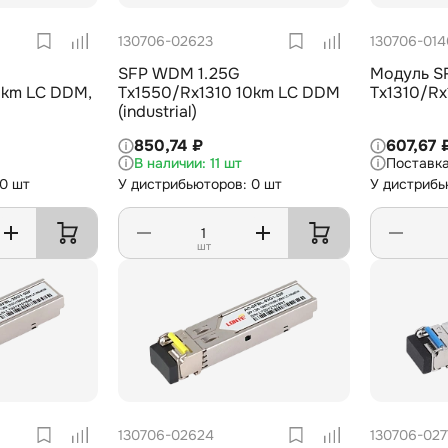
130706-02623
130706-01
SFP WDM 1.25G
Модуль S
0km LC DDM,
Tx1550/Rx1310 10km LC DDM
Tx1310/R
(industrial)
850,74 ₽
607,67 
11 шт
 0 шт
У дистрибьюторов: 0 шт
У дистрибь
шт
130706-02624
130706-027