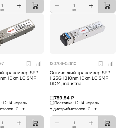
шт
шт
97
130706-02610
ий трансивер SFP
Оптический трансивер SFP
0nm 10km LC SMF
1.25G 1310nm 10km LC SMF
DDM, industrial
₽
789,54 ₽
12-14 недель
12-14 недель
юторов: 0 шт
У дистрибьюторов: 0 шт
шт
шт