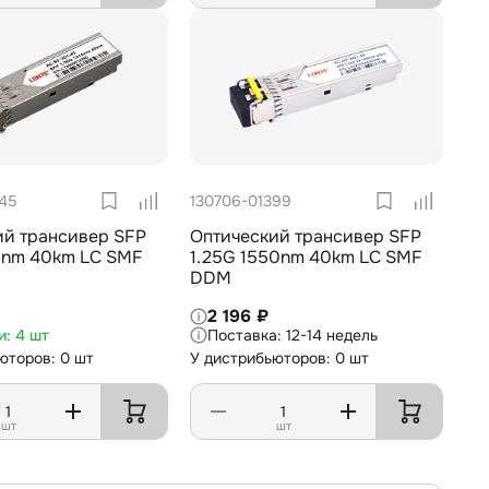
445
130706-01399
ий трансивер SFP
Оптический трансивер SFP
10nm 40km LC SMF
1.25G 1550nm 40km LC SMF
DDM
2 196 ₽
4 шт
12-14 недель
юторов: 0 шт
У дистрибьюторов: 0 шт
шт
шт