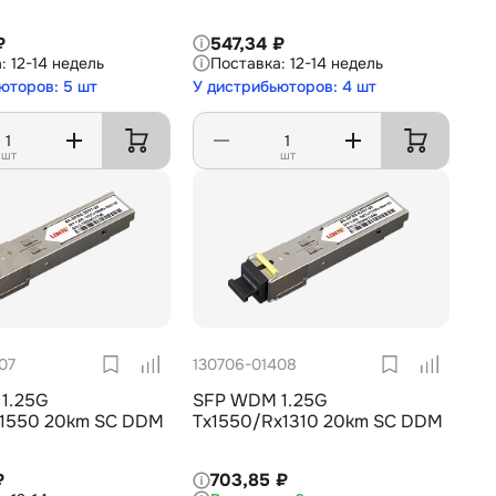
₽
547,34 ₽
12-14 недель
12-14 недель
юторов: 5 шт
У дистрибьюторов: 4 шт
шт
шт
07
130706-01408
1.25G
SFP WDM 1.25G
x1550 20km SC DDM
Tx1550/Rx1310 20km SC DDM
₽
703,85 ₽