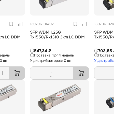
130706-01402
130706-021
SFP WDM 1.25G
SFP WDM 
3km LC DDM
Tx1550/Rx1310 3km LC DDM
Tx1550/R
547,34 ₽
703,85 
недель
12-14 недель
 0 шт
У дистрибьюторов: 0 шт
У дистрибь
шт