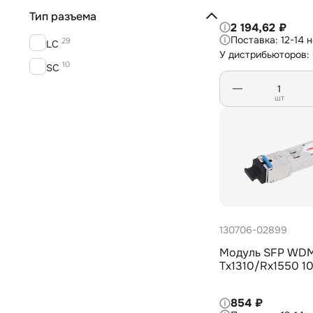
Тип разъема
2 194,62 ₽
12-14 
29
LC
У дистрибьюторов:
10
SC
шт
130706-02899
Модуль SFP WDM
Tx1310/Rx1550 1
854 ₽