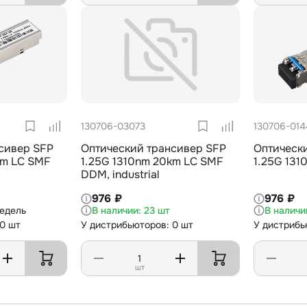
130706-03073
130706-01
сивер SFP
Оптический трансивер SFP
Оптическ
km LC SMF
1.25G 1310nm 20km LC SMF
1.25G 13
DDM, industrial
976 ₽
976 ₽
недель
23 шт
 0 шт
У дистрибьюторов: 0 шт
У дистрибь
шт