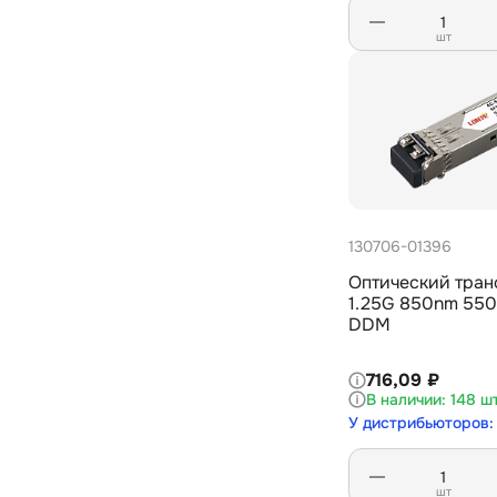
шт
130706-01396
Оптический тран
1.25G 850nm 55
DDM
716,09 ₽
148 ш
У дистрибьюторов:
шт