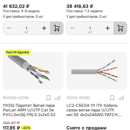
41 632,02 ₽
38 416,63 ₽
4-6 недель
1-2 недели
У дистрибьюторов: 0 шт
У дистрибьюторов: 0 шт
шт
шт
РАСПРОДАЖА
900000-02758
121203-00052
111032 Паритет Витая пара
LC2-C5E04-111 ITK Кабель
ParLan ARM U/UTP Cat 5e
связи витая пара U/UTP,
PVCLSнг(А)-FRLS 2х2х0.52
кат.5E 4х2х24AWG PATCH,
500м, серый
196,42 ₽
117,85 ₽
Снято с продажи
-40%