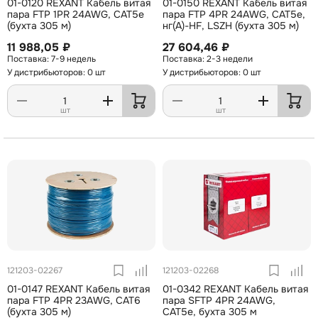
01-0120 REXANT Кабель витая
01-0150 REXANT Кабель витая
пара FTP 1PR 24AWG, CAT5e
пара FTP 4PR 24AWG, CAT5e,
(бухта 305 м)
нг(А)-HF, LSZH (бухта 305 м)
11 988,05 ₽
27 604,46 ₽
7-9 недель
2-3 недели
У дистрибьюторов: 0 шт
У дистрибьюторов: 0 шт
шт
шт
121203-02267
121203-02268
01-0147 REXANT Кабель витая
01-0342 REXANT Кабель витая
пара FTP 4PR 23AWG, CAT6
пара SFTP 4PR 24AWG,
(бухта 305 м)
CAT5e, бухта 305 м