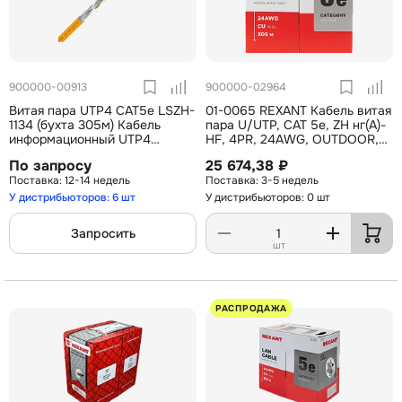
900000-00913
900000-02964
Витая пара UTP4 CAT5e LSZH-
01-0065 REXANT Кабель витая
1134 (бухта 305м) Кабель
пара U/UTP, CAT 5e, ZH нг(А)-
информационный UTP4
HF, 4PR, 24AWG, OUTDOOR,
категория 5Е, количество пар
SOLID, черный, 305м
По запросу
25 674,38 ₽
4, для внутренней прокладки,
12-14 недель
3-5 недель
неэкранированый, Тип
оболочки LSZH
У дистрибьюторов: 6 шт
У дистрибьюторов: 0 шт
Запросить
шт
РАСПРОДАЖА