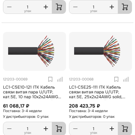
упак
упак
121203-00069
121203-00068
LC1-C5E10-121 ITK Кабель
LC1-C5E25-111 ITK Кабель
связи витая пара U/UTP,
связи витая пара U/UTP,
кат.5E, 10 пар 10х2х24AWG
кат.5E, 25х2х24AWG solid,
solid, LSZH, 305м, серый
PVC, 500м, серый
61 068,17 ₽
208 423,75 ₽
3-4 недели
3-4 недели
У дистрибьюторов: 0 упак
У дистрибьюторов: 0 упак
упак
упак