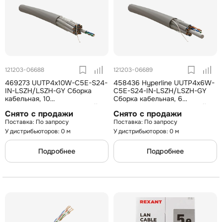
121203-06688
121203-06689
469273 UUTP4x10W-C5E-S24-
458436 Hyperline UUTP4x6W-
IN-LSZH/LSZH-GY Cборка
C5E-S24-IN-LSZH/LSZH-GY
кабельная, 10
Cборка кабельная, 6
неэкранированных кабелей
неэкранированных кабелей
Снято с продажи
Снято с продажи
U/UTP 4х2х0,51 (24 AWG),
U/UTP 4х2х0,51 (24 AWG),
По запросу
По запросу
категория 5e,
категория 5e,
однопроволочные жилы,
однопроволочные
У дистрибьюторов: 0 м
У дистрибьюторов: 0 м
Подробнее
Подробнее