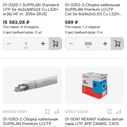
01-0320-1 SUPRLAN Standard
01-0352-2 Cборка кабельная
UTP 5e 4x2xAWG24 Cu LSZH
SUPRLAN Premium U/UTP
нг(А)-HF In. 305м (RUS)
Cat.5e 6х(4x2x0,51) Cu LSZH
нг(А)-HF Indoor 305м
15 583,06 ₽
589 ₽
4-6 недель
1-2 недели
У дистрибьюторов: 0 шт
У дистрибьюторов: 0 м
шт
м
900000-03017
121203-02244
01-0353-2 Cборка кабельная
01-0047 REXANT Кабель витая
SUPRLAN Premium U/UTP
пара UTP 4PR 23AWG, CAT6