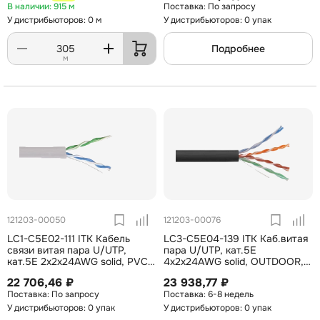
915 м
По запросу
У дистрибьюторов: 0 м
У дистрибьюторов: 0 упак
Подробнее
м
121203-00050
121203-00076
LC1-C5E02-111 ITK Кабель
LC3-C5E04-139 ITK Каб.витая
связи витая пара U/UTP,
пара U/UTP, кат.5E
кат.5E 2х2х24AWG solid, PVC,
4х2х24AWG solid, OUTDOOR,
500м, серый
LDPE, 305м, чер.
22 706,46 ₽
23 938,77 ₽
По запросу
6-8 недель
У дистрибьюторов: 0 упак
У дистрибьюторов: 0 упак