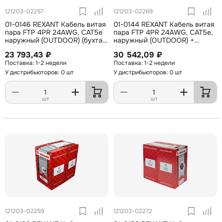
121203-02257
121203-02269
01-0146 REXANT Кабель витая
01-0144 REXANT Кабель витая
пара FTP 4PR 24AWG, CAT5e
пара FTP 4PR 24AWG, CAT5e,
наружный (OUTDOOR) (бухта
наружный (OUTDOOR) +
305 м)
ТРОС*1 (бухта 305 м)
23 793,43 ₽
30 542,09 ₽
1-2 недели
1-2 недели
У дистрибьюторов: 0 шт
У дистрибьюторов: 0 шт
шт
шт
121203-02259
121203-02272