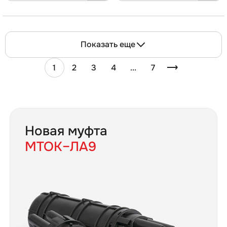
Показать еще
1
2
3
4
...
7
Новая муфта
МТОК–ЛА9