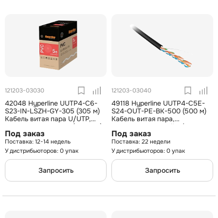
121203-03030
121203-03040
42048 Hyperline UUTP4-C6-
49118 Hyperline UUTP4-C5E-
S23-IN-LSZH-GY-305 (305 м)
S24-OUT-PE-BK-500 (500 м)
Кабель витая пара U/UTP,
Кабель витая пара,
категория 6, 4 пары (23 AWG),
неэкранированный U/UTP,
Под заказ
Под заказ
одножильный (solid), с
категория 5e, 4 пары(24 AWG),
12-14 недель
22 недели
разделителем, LSZH,
одножильный (solid), внеш
У дистрибьюторов: 0 упак
У дистрибьюторов: 0 упак
Запросить
Запросить