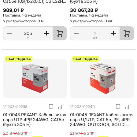
Cat.5e 10х(4x2x0,51) Cu LSZH
(бухта 305 м)
нг(А)-HF Indoor 305м
989,01 ₽
30 867,28 ₽
1-2 недели
1-2 недели
У дистрибьюторов: 0 м
У дистрибьюторов: 0 шт
м
шт
РАСПРОДАЖА
РАСПРОДАЖА
121203-02238
121203-02240
01-0043 REXANT Кабель витая
01-0045 REXANT Кабель витая
пара UTP 4PR 24AWG, CAT5e
пара U/UTP, CAT 5e, PE, 4PR,
(бухта 305 м)
24AWG, OUTDOOR, SOLID,
черный, 305м
20 847,82 ₽
21 974,25 ₽