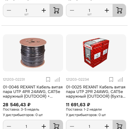
шт
шт
121203-02231
121203-02234
01-0046 REXANT Кабель витая
01-0025 REXANT Кабель витая
пара UTP 4PR 24AWG, CAT5e
пара UTP 2PR 24AWG, CAT5e
наружный (OUTDOOR) +
наружный (OUTDOOR) (бухта
ТРОС*1 (бухта 305 м)
305 м)
28 546,43 ₽
11 691,63 ₽
3-5 недель
1-2 недели
У дистрибьюторов: 0 шт
У дистрибьюторов: 0 шт