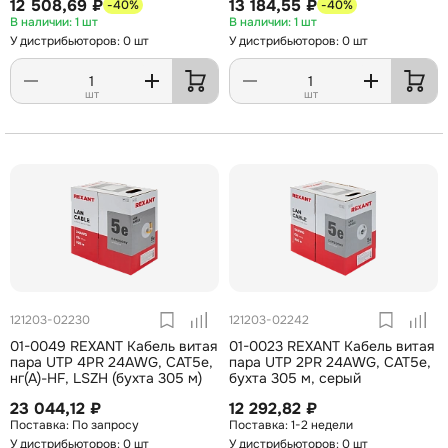
12 508,69 ₽
13 184,55 ₽
-40%
-40%
1 шт
1 шт
У дистрибьюторов: 0 шт
У дистрибьюторов: 0 шт
шт
шт
121203-02230
121203-02242
01-0049 REXANT Кабель витая
01-0023 REXANT Кабель витая
пара UTP 4PR 24AWG, CAT5e,
пара UTP 2PR 24AWG, CAT5e,
нг(А)-HF, LSZH (бухта 305 м)
бухта 305 м, серый
23 044,12 ₽
12 292,82 ₽
По запросу
1-2 недели
У дистрибьюторов: 0 шт
У дистрибьюторов: 0 шт