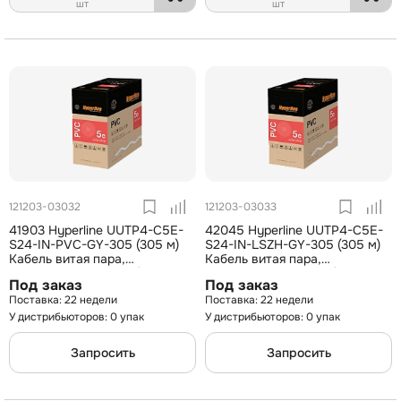
шт
шт
121203-03032
121203-03033
41903 Hyperline UUTP4-C5E-
42045 Hyperline UUTP4-C5E-
S24-IN-PVC-GY-305 (305 м)
S24-IN-LSZH-GY-305 (305 м)
Кабель витая пара,
Кабель витая пара,
неэкранированная U/UTP,
неэкранированная U/UTP,
Под заказ
Под заказ
категория 5e, 4 пары (24
категория 5e, 4 пары (24
22 недели
22 недели
AWG), одножильный (solid),
AWG), одножильный(solid), LSZ
PVC
У дистрибьюторов: 0 упак
У дистрибьюторов: 0 упак
Запросить
Запросить