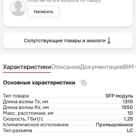
Ответим на все вопросы по товару
Написать
Сопутствующие товары и аналоги
Характеристики
Описание
Документация
BIM
Основные характеристики
Тип товара
SFP модуль
Длина волны Tx, нм
1310
Длина волны Rx, нм
1550
Макс. расстояние, км
10
Скорость, Гбит/с
1,25
Климатическое исполнение
Промышленное
Тип разъема
LC