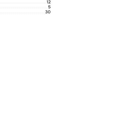
12
5
30