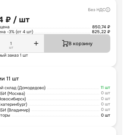
Без НДС
4 ₽ / шт
 цена
850,74 ₽
на -3% (от 4 шт)
825,22 ₽
В корзину
шт
ый заказ 1 шт
и 11 шт
11 шт
й склад (Домодедово)
0 шт
БИ (Москва)
0 шт
Новосибирск)
0 шт
Екатеринбург)
0 шт
БИ (Владимир)
юторы
0 шт