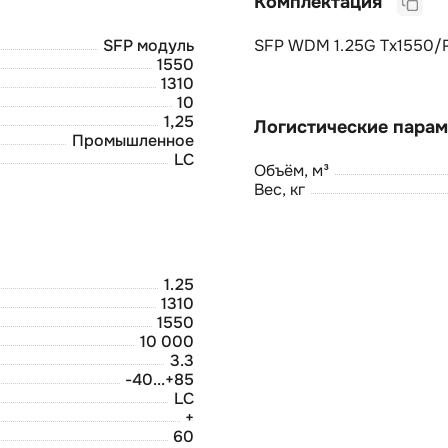
Комплектация
SFP модуль
SFP WDM 1.25G Tx1550/Rx
1550
1310
10
1,25
Промышленное
LC
Объём, м³
Вес, кг
1.25
1310
1550
10 000
3.3
-40...+85
LC
+
60