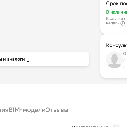
Срок по
В наличи
В случае о
недель
Консуль
О
 и аналоги
ция
BIM-модели
Отзывы