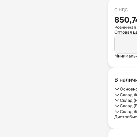
С НДС
850,7
Розничная
Оптовая це
Минимальн
В наличи
Основно
Склад Ж
Склад (
Склад (
Склад Ж
Дистрибь