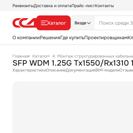
Реквизиты
Доставка и оплата
Прайс-лист
Контакты
Каталог
Везде
О компании
Решения
Где купить
Проектировщикам
К
Главная
Каталог
4. Монтаж структурированных кабельн
SFP WDM 1.25G Tx1550/Rx1310 1
Характеристики
Описание
Документация
BIM-модели
Отзыв