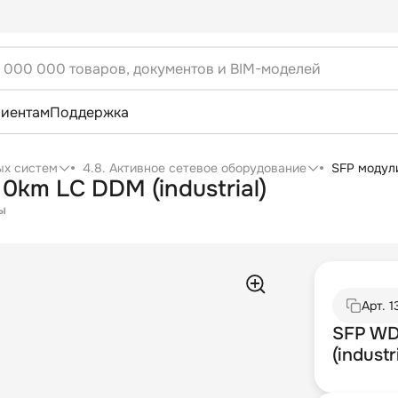
лиентам
Поддержка
ых систем
4.8. Активное сетевое оборудование
SFP модул
0km LC DDM (industrial)
ы
Арт.
1
SFP WD
(industr