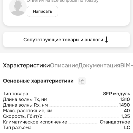
Ответим на все вопросы по товару
Написать
Сопутствующие товары и аналоги
Характеристики
Описание
Документация
BIM
Основные характеристики
Тип товара
SFP модуль
Длина волны Tx, нм
1310
Длина волны Rx, нм
1490
Макс. расстояние, км
40
Скорость, Гбит/с
1,25
Климатическое исполнение
Стандартное
Тип разъема
LC