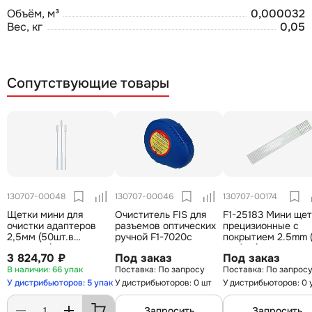
Объём, м³
0,000032
Вес, кг
0,05
Сопутствующие товары
130707-00048
130707-00046
130707-00174
Щетки мини для
Очиститель FIS для
F1-25183 Мини щет
очистки адаптеров
разъемов оптических
прецизионные с
2,5мм (50шт.в
ручной F1-7020c
покрытием 2.5mm 
упаковке)
шт./уп.)
3 824,70 ₽
Под заказ
Под заказ
66 упак
По запросу
По запрос
У дистрибьюторов: 5 упак
У дистрибьюторов: 0 шт
У дистрибьюторов: 0 
Запросить
Запросить