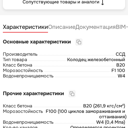
Сопутствующие товары и аналоги
Характеристики
Описание
Документация
BIM
Основные характеристики
Производитель
ССД
Тип товара
Колодец железобетонный
Класс бетона
B20
Морозостойкость
F1 100
Водонепроницаемость
W4
Прочие характеристики
Класс бетона
В20 (261,9 кгс/см²)
Морозостойкость
F100 (100 циклов замораживания и
оттаивания)
Водонепроницаемость
W4 (0,4 Мпа)
Кол-во каналов
Определяется проектом