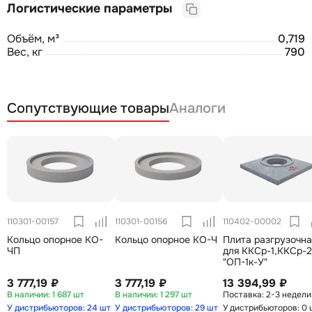
Логистические параметры
Объём, м³
0,719
Вес, кг
790
Сопутствующие товары
Аналоги
110301-00157
110301-00156
110402-00002
Кольцо опорное КО-
Кольцо опорное КО-Ч
Плита разгрузочна
ЧП
для ККСр-1,ККСр-2
"ОП-1к-У"
3 777,19 ₽
3 777,19 ₽
13 394,99 ₽
1 687 шт
1 297 шт
2-3 недели
У дистрибьюторов: 24 шт
У дистрибьюторов: 29 шт
У дистрибьюторов: 0 