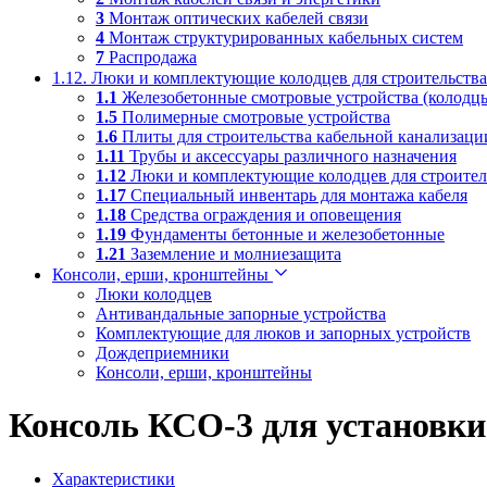
3
Монтаж оптических кабелей связи
4
Монтаж структурированных кабельных систем
7
Распродажа
1.12. Люки и комплектующие колодцев для строительства
1.1
Железобетонные смотровые устройства (колодцы)
1.5
Полимерные смотровые устройства
1.6
Плиты для строительства кабельной канализаци
1.11
Трубы и аксессуары различного назначения
1.12
Люки и комплектующие колодцев для строитель
1.17
Специальный инвентарь для монтажа кабеля
1.18
Средства ограждения и оповещения
1.19
Фундаменты бетонные и железобетонные
1.21
Заземление и молниезащита
Консоли, ерши, кронштейны
Люки колодцев
Антивандальные запорные устройства
Комплектующие для люков и запорных устройств
Дождеприемники
Консоли, ерши, кронштейны
Консоль КСО-3 для установки
Характеристики