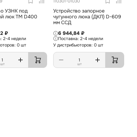
89
110301-01030
во УЗНК под
Устройство запорное
й люк ТМ D400
чугунного люка (ДКЛ) D-609
мм ССД
12 ₽
6 944,84 ₽
2-4 недели
2-4 недели
юторов: 0 шт
У дистрибьюторов: 0 шт
шт
шт