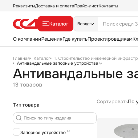
Реквизиты
Доставка и оплата
Прайс-лист
Контакты
Каталог
Везде
О компании
Решения
Где купить
Проектировщикам
К
Главная
Каталог
1. Строительство инженерной инфрастр
Антивандальные запорные устройства
Антивандальные з
13 товаров
Сортировать
По 
Тип товара
13
Запорное устройство