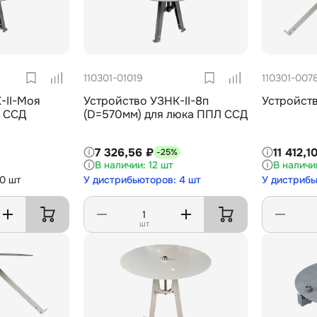
110301-01019
110301-007
-II-Моя
Устройство УЗНК-II-8п
Устройст
) ССД
(D=570мм) для люка ППЛ ССД
7 326,56 ₽
11 412,1
-25%
12 шт
 0 шт
У дистрибьюторов: 4 шт
У дистрибь
шт