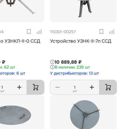
84
110301-00257
во УЗНКЛ-II-0 ССД
Устройство УЗНК-II-7п ССД
0 ₽
10 889,88 ₽
62 шт
239 шт
юторов: 6 шт
У дистрибьюторов: 13 шт
шт
шт