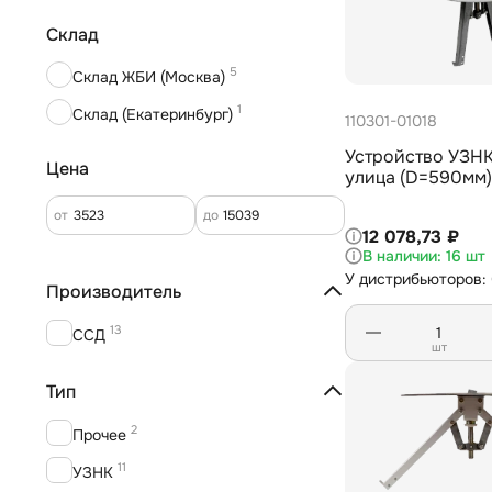
Склад
5
Склад ЖБИ (Москва)
1
Склад (Екатеринбург)
110301-01018
Устройство УЗНК
Цена
улица (D=590мм
от
до
12 078,73 ₽
16 шт
У дистрибьюторов:
Производитель
13
ССД
шт
Тип
2
Прочее
11
УЗНК