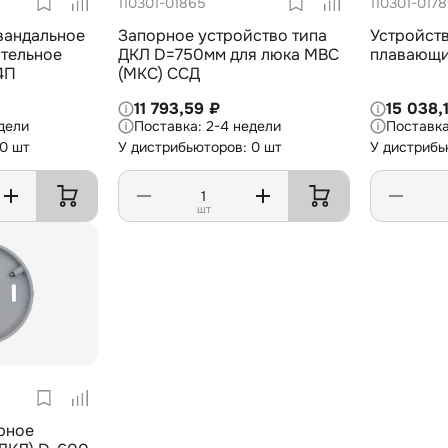
110301-01865
110301-017
вандальное
Запорное устройство типа
Устройст
тельное
ДКЛ D=750мм для люка МВС
плавающи
4П
(МКС) ССД
11 793,59 ₽
15 038,
дели
2-4 недели
 0 шт
У дистрибьюторов: 0 шт
У дистрибь
шт
рное