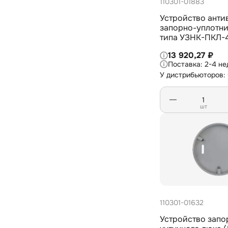
110301-01883
Устройство анти
запорно-уплотни
типа УЗНК-ПКЛ-
13 920,27 ₽
2-4 не
У дистрибьюторов:
шт
110301-01632
Устройство запо