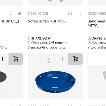
110301-01572
110301-0193
-II-8п ССД
Устройство УЗНКЛО-1
Запорная
МГТС
6 772,92 ₽
Снято 
2-4 недели
10 шт
У дистрибьюторов: 0 шт
У дистрибь
шт