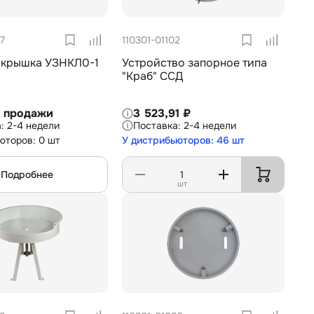
7
110301-01102
 крышка УЗНКЛ0-1
Устройство запорное типа
"Краб" ССД
с продажи
3 523,91 ₽
2-4 недели
2-4 недели
юторов: 0 шт
У дистрибьюторов: 46 шт
Подробнее
шт