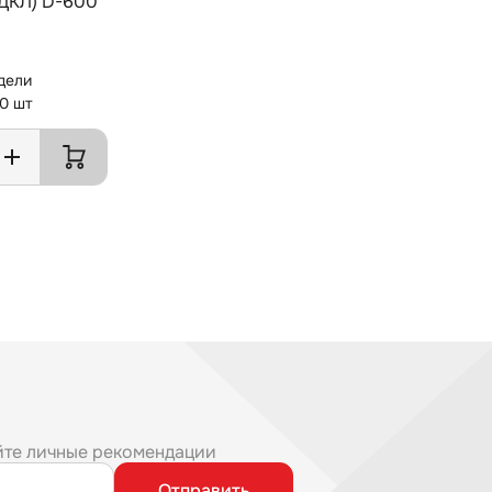
(ДКЛ) D-600
дели
 0 шт
йте личные рекомендации
Отправить