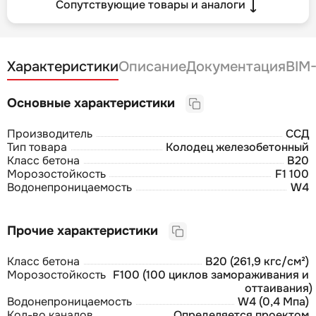
Сопутствующие товары и аналоги
Характеристики
Описание
Документация
BIM
Основные характеристики
Производитель
ССД
Тип товара
Колодец железобетонный
Класс бетона
B20
Морозостойкость
F1 100
Водонепроницаемость
W4
Прочие характеристики
Класс бетона
В20 (261,9 кгс/см²)
Морозостойкость
F100 (100 циклов замораживания и
оттаивания)
Водонепроницаемость
W4 (0,4 Мпа)
Кол-во каналов
Определяется проектом