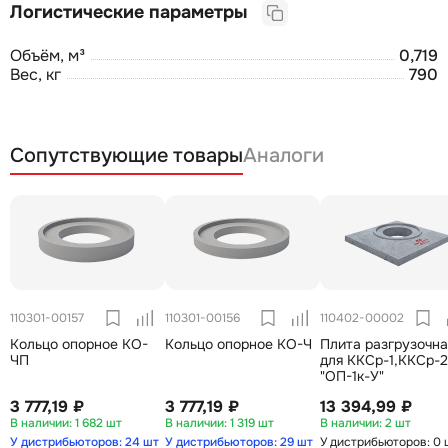
Логистические параметры
Объём, м³
0,719
Вес, кг
790
Сопутствующие товары
Аналоги
110301-00157
110301-00156
110402-00002
Кольцо опорное КО-
Кольцо опорное КО-Ч
Плита разгрузочна
ЧП
для ККСр-1,ККСр-2
"ОП-1к-У"
3 777,19 ₽
3 777,19 ₽
13 394,99 ₽
1 682 шт
1 319 шт
2 шт
У дистрибьюторов: 24 шт
У дистрибьюторов: 29 шт
У дистрибьюторов: 0 