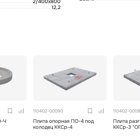
2/400х800
12,2
110402-00090
110402-000
О-Ч
Плита опорная ПО-4 под
Плита разг
колодец ККСр-4
ККСр-3 "ОП