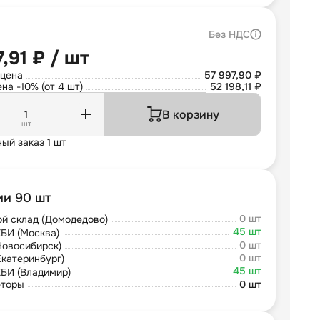
Без НДС
7,91 ₽ / шт
 цена
57 997,90 ₽
на -10% (от 4 шт)
52 198,11 ₽
В корзину
шт
ый заказ 1 шт
ии 90 шт
0 шт
й склад (Домодедово)
45 шт
БИ (Москва)
0 шт
Новосибирск)
0 шт
Екатеринбург)
45 шт
БИ (Владимир)
юторы
0 шт