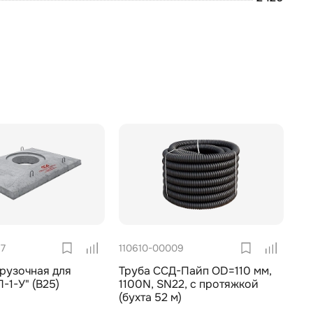
97
110610-00009
рузочная для
Труба ССД-Пайп OD=110 мм,
-1-У" (В25)
1100N, SN22, с протяжкой
(бухта 52 м)