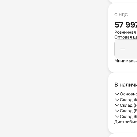
С НДС
57 99
Розничная
Оптовая це
Минимальн
В налич
Основно
Склад Ж
Склад (
Склад (
Склад Ж
Дистрибь