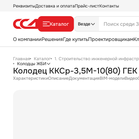
Реквизиты
Доставка и оплата
Прайс-лист
Контакты
Каталог
Везде
О компании
Решения
Где купить
Проектировщикам
К
Главная
Каталог
1. Строительство инженерной инфрастр
Колодцы ЖБИ
Колодец ККСр-3,5М-10(80) ГЕК 
Характеристики
Описание
Документация
BIM-модели
Видео