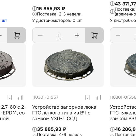
43 371,7
15 855,93 ₽
2-3 недели
(временно
9 шт
У дистрибьюторов: 0 шт
У дистрибью
шт
110301-01557
110301-0155
2.7-60 с 2-
Устройство запорное люка
Устройств
И-EPDM, со
ГТС лёгкого типа из ВЧ с
ГТС тяжело
оной
замком УЗЛ-Л ССД
замком УЗ
35 885,93 ₽
46 286,9
4-6 недель