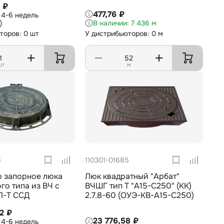
7 ₽
477,76 ₽
4-6 недель
)
7 436 м
торов: 0 шт
У дистрибьюторов: 0 м
шт
м
8
110301-01685
о запорное люка
Люк квадратный "Арбат"
го типа из ВЧ с
ВЧШГ тип Т "А15-С250" (КК)
Л-Т ССД
2.7.8-60 (ОУЭ-КВ-А15-С250)
2 ₽
23 776,58 ₽
4-6 недель