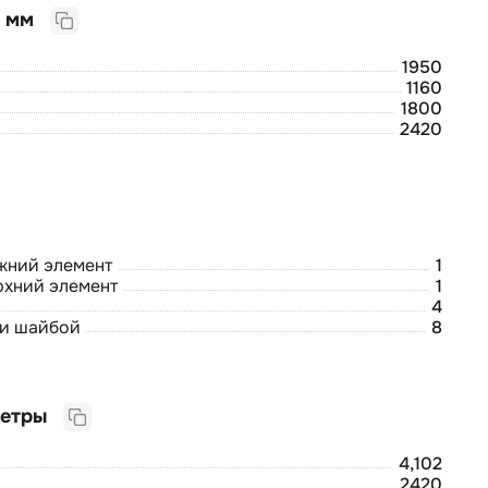
Габаритные размеры, мм
1950
1160
1800
2420
жний элемент
1
рхний элемент
1
4
 и шайбой
8
Логистические параметры
4,102
2420