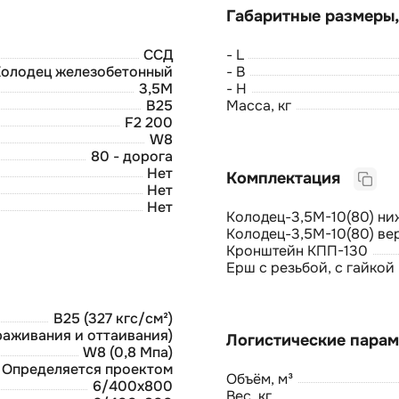
ССД
- L
Колодец железобетонный
- B
3,5М
- H
B25
Масса, кг
F2 200
W8
80 - дорога
Нет
Комплектация
Нет
Нет
Колодец-3,5М-10(80) ни
Колодец-3,5М-10(80) ве
Кронштейн КПП-130
Ерш с резьбой, с гайкой
В25 (327 кгс/см²)
раживания и оттаивания)
W8 (0,8 Мпа)
Определяется проектом
Объём, м³
6/400х800
Вес, кг