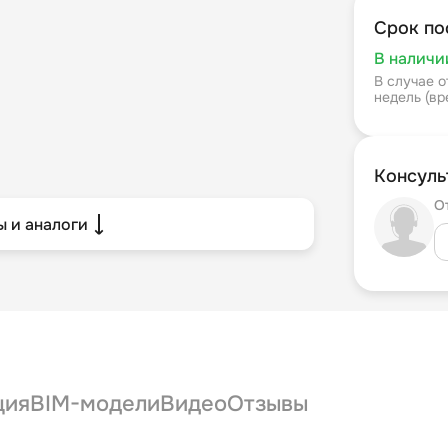
Срок по
В наличи
В случае о
недель (в
Консуль
О
 и аналоги
ция
BIM-модели
Видео
Отзывы