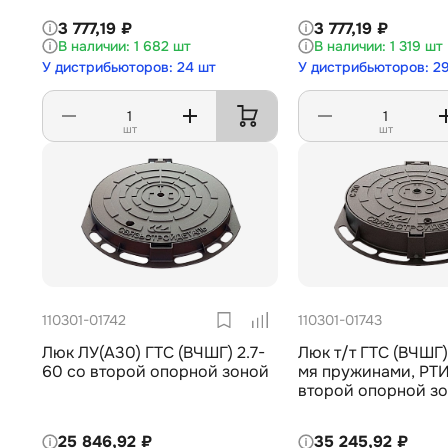
3 777,19 ₽
3 777,19 ₽
1 682 шт
1 319 шт
У дистрибьюторов: 24 шт
У дистрибьюторов: 2
шт
шт
110301-01742
110301-01743
Люк ЛУ(А30) ГТС (ВЧШГ) 2.7-
Люк т/т ГТС (ВЧШГ) 
60 со второй опорной зоной
мя пружинами, РТ
второй опорной з
25 846,92 ₽
35 245,92 ₽