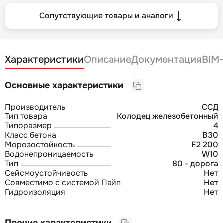
Сопутствующие товары и аналоги
Характеристики
Описание
Документация
BIM
Основные характеристики
Производитель
ССД
Тип товара
Колодец железобетонный
Типоразмер
4
Класс бетона
В30
Морозостойкость
F2 200
Водонепроницаемость
W10
Тип
80 - дорога
Сейсмоустойчивость
Нет
Совместимо с системой Пайп
Нет
Гидроизоляция
Нет
Прочие характеристики