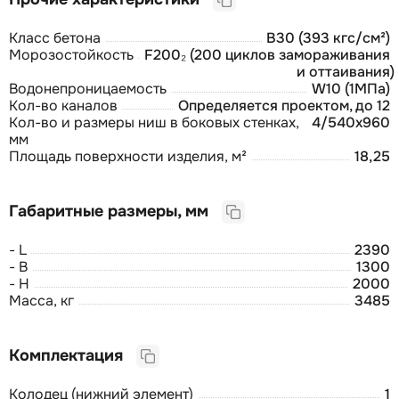
Класс бетона
В30 (393 кгс/см²)
Морозостойкость
F200₂ (200 циклов замораживания
и оттаивания)
Водонепроницаемость
W10 (1МПа)
Кол-во каналов
Определяется проектом, до 12
Кол-во и размеры ниш в боковых стенках,
4/540х960
мм
Площадь поверхности изделия, м²
18,25
Габаритные размеры, мм
- L
2390
- B
1300
- H
2000
Масса, кг
3485
Комплектация
Колодец (нижний элемент)
1