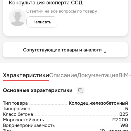
Консультация эксперта ССД
Ответим на все вопросы по товару
Написать
Сопутствующие товары и аналоги
Характеристики
Описание
Документация
BIM
Основные характеристики
Тип товара
Колодец железобетонный
Типоразмер
5
Класс бетона
B25
Морозостойкость
F2 200
Водонепроницаемость
W8
Тип
10 - тротуар