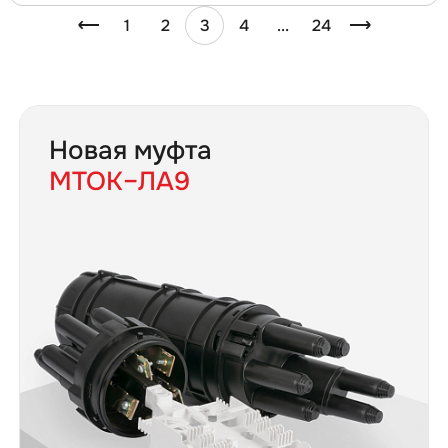
1
2
3
4
...
24
Новая муфта
МТОК–ЛА9