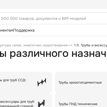
лиентам
Поддержка
уктуры связи, энергетики, водоотведения
1.11. Трубы и аксес
ы различного назна
ы для труб ССД-
Трубы хризотилцементные
 аксессуары для труб
Трубы ПНД технические
урированной стенкой