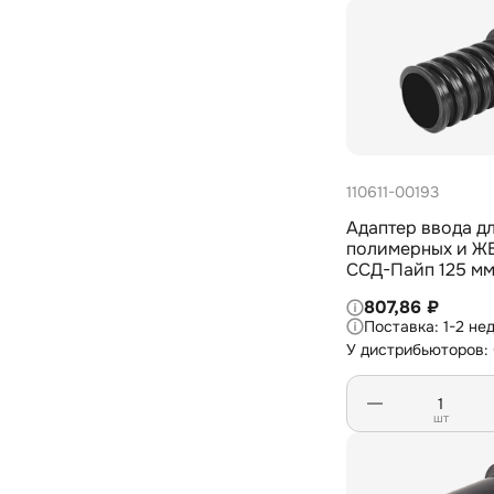
1
184,6
1
186,6
2
191,8
1
198,2
1
199,4
110611-00193
1
20
Адаптер ввода д
3
20,4
полимерных и Ж
ССД-Пайп 125 м
1
203,4
807,86 ₽
3
204,6
1-2 не
1
У дистрибьюторов:
207,8
1
21
шт
5
26
2
27