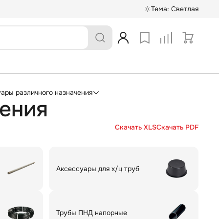
Тема:
Светлая
суары различного назначения
чения
Скачать XLS
Скачать PDF
Аксессуары для х/ц труб
Трубы ПНД напорные