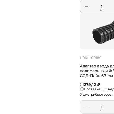
1
155,2
шт
2
156,8
1
159,6
2
16
1
162,8
2
163,6
1
166,2
110611-00189
2
170,6
Адаптер ввода д
полимерных и Ж
1
172,4
ССД-Пайп 63 мм
1
176,2
279,12 ₽
1-2 не
1
177,2
У дистрибьюторов:
1
177,8
1
180,8
шт