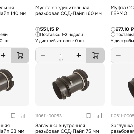
ельная
Муфта соединительная
Муфта ССД-Пайп OD=110 мм
айп 140 мм
резьбовая ССД-Пайп 160 мм
ГЕРМО
551,15 ₽
677,10 ₽
дели
1-2 недели
 0 шт
У дистрибьюторов: 0 шт
У дистрибь
шт
110611-00053
110611-000
нняя
Заглушка внутренняя
Заглушка
Пайп 63 мм
резьбовая ССД-Пайп 75 мм
резьбова