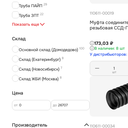
29
Труба ПАЙП
110611-00019
22
Труба ЗПТ
Муфта соединит
9
Показать еще
Аксессуар для а/ц труб
резьбовая ССД-П
10
Труба асбестоцементная
Склад
173,03 ₽
84
Труба электротехническая
8 шт
100
Основной склад (Домодедово)
5
Труба ССД-ПроПайп
У дистрибьюторов:
8
Склад (Екатеринбург)
3
Муфта ССД-ПроПайп
7
Склад (Новосибирск)
шт
8
Склад ЖБИ (Москва)
Цена
от
до
Производитель
110611-00034