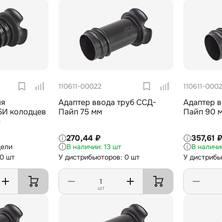
110611-00022
110611-000
ля
Адаптер ввода труб ССД-
Адаптер в
БИ колодцев
Пайп 75 мм
Пайп 90 
м
270,44 ₽
357,61 
дели
13 шт
 0 шт
У дистрибьюторов: 0 шт
У дистрибь
шт