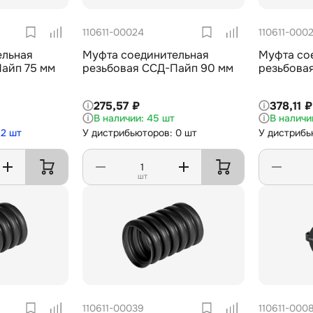
110611-00024
110611-000
ельная
Муфта соединительная
Муфта со
айп 75 мм
резьбовая ССД-Пайп 90 мм
резьбова
275,57 ₽
378,11 ₽
45 шт
 2 шт
У дистрибьюторов: 0 шт
У дистрибь
шт
110611-00039
110611-000