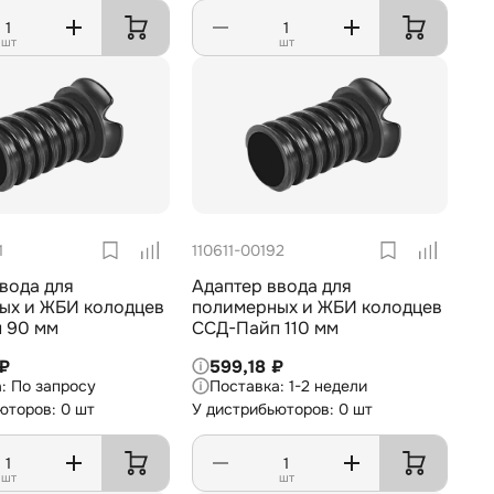
шт
шт
1
110611-00192
вода для
Адаптер ввода для
ых и ЖБИ колодцев
полимерных и ЖБИ колодцев
 90 мм
ССД-Пайп 110 мм
 ₽
599,18 ₽
По запросу
1-2 недели
юторов: 0 шт
У дистрибьюторов: 0 шт
шт
шт