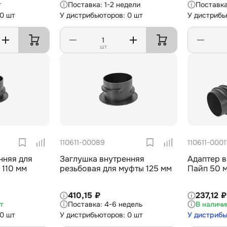
т
1-2 недели
 0 шт
У дистрибьюторов: 0 шт
У дистрибь
шт
110611-00089
110611-0001
нняя для
Заглушка внутренняя
Адаптер в
110 мм
резьбовая для муфты 125 мм
Пайп 50 
410,15 ₽
237,12 ₽
т
4-6 недель
 0 шт
У дистрибьюторов: 0 шт
У дистрибь