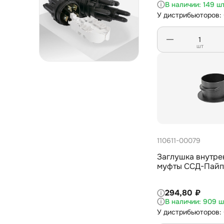
149 ш
1
126,6
У дистрибьюторов:
1
129,2
4
130,8
шт
1
132,8
4
136,4
2
141,1
1
141,8
1
142,2
110611-00079
1
144,6
Заглушка внутре
2
147,2
муфты ССД-Пайп 
2
147,6
294,80 ₽
1
149,4
909 ш
У дистрибьюторов:
2
153,4