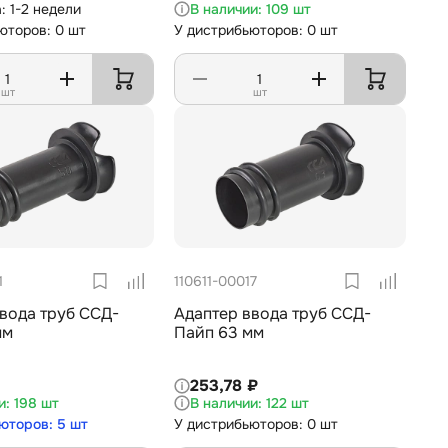
1-2 недели
109 шт
юторов: 0 шт
У дистрибьюторов: 0 шт
шт
шт
1
110611-00017
вода труб ССД-
Адаптер ввода труб ССД-
мм
Пайп 63 мм
253,78 ₽
198 шт
122 шт
юторов: 5 шт
У дистрибьюторов: 0 шт