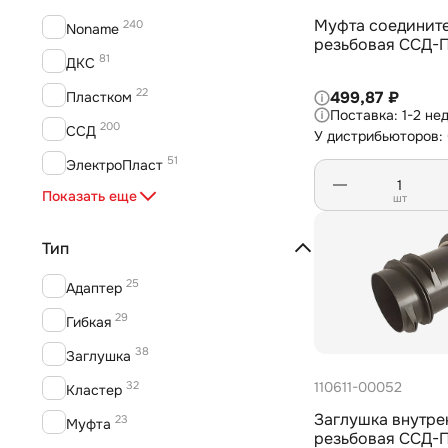
Муфта соединит
240
Noname
резьбовая ССД-П
81
ДКС
22
Пластком
499,87 ₽
1-2 не
200
ССД
У дистрибьюторов:
51
ЭлектроПласт
34
Показать еще
ЭнергоПласт
шт
Тип
25
Адаптер
29
Гибкая
38
Заглушка
32
110611-00052
Кластер
Заглушка внутре
23
Муфта
резьбовая ССД-