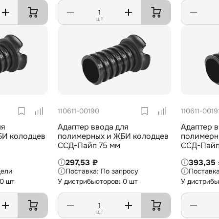
шт
110611-00190
110611-0019
ля
Адаптер ввода для
Адаптер в
БИ колодцев
полимерных и ЖБИ колодцев
полимерн
ССД-Пайп 75 мм
ССД-Пайп
297,53 ₽
393,35
дели
По запросу
 0 шт
У дистрибьюторов: 0 шт
У дистрибь
шт