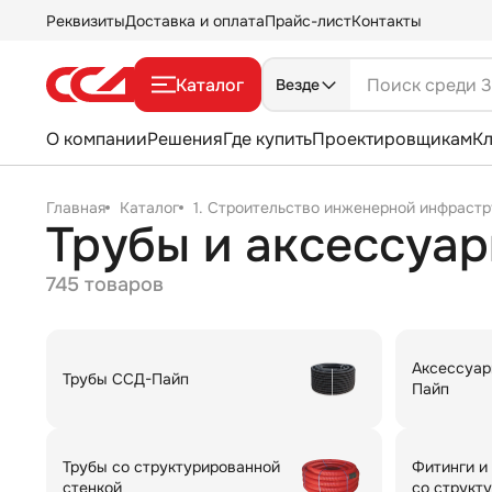
Реквизиты
Доставка и оплата
Прайс-лист
Контакты
Каталог
Везде
О компании
Решения
Где купить
Проектировщикам
К
Главная
Каталог
1. Строительство инженерной инфрастр
Трубы и аксессуар
745 товаров
Аксессуар
Трубы ССД-Пайп
Пайп
Трубы со структурированной
Фитинги и
стенкой
со структ