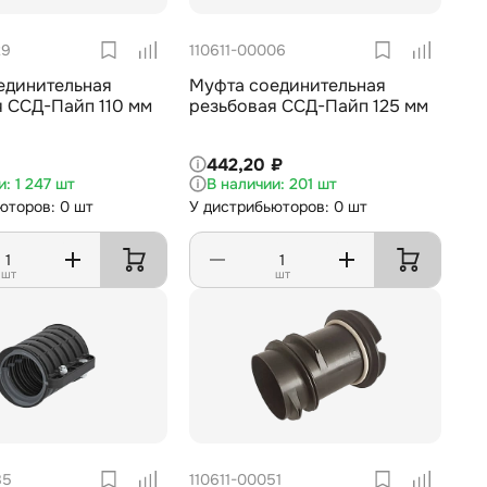
29
110611-00006
единительная
Муфта соединительная
я ССД-Пайп 110 мм
резьбовая ССД-Пайп 125 мм
442,20 ₽
1 247 шт
201 шт
юторов: 0 шт
У дистрибьюторов: 0 шт
шт
шт
85
110611-00051