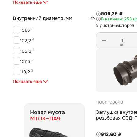
16
Показать еще
Муфта электросварная
1
506,29 ₽
Насадка УЗК
Внутренний диаметр, мм
253 ш
6
Переходник
У дистрибьюторов:
1
101,6
5
Пробка
4
102,2
8
Цилиндр
шт
4
106,6
2
107,5
3
110,2
1
Показать еще
110,8
2
114,6
1
110611-00048
115,4
Новая муфта
Заглушка внутре
2
119,4
резьбовая ССД-П
МТОК–ЛА9
2
123,4
2
912,60 ₽
123,8