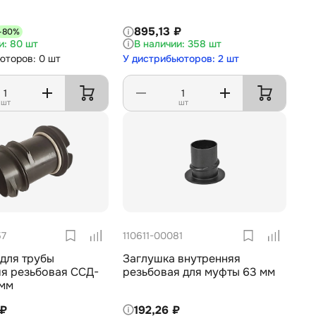
895,13 ₽
-80%
80 шт
358 шт
юторов: 0 шт
У дистрибьюторов: 2 шт
шт
шт
57
110611-00081
для трубы
Заглушка внутренняя
яя резьбовая ССД-
резьбовая для муфты 63 мм
 мм
 ₽
192,26 ₽