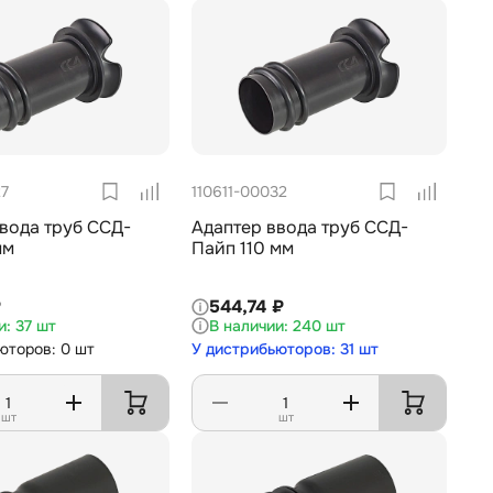
27
110611-00032
вода труб ССД-
Адаптер ввода труб ССД-
мм
Пайп 110 мм
₽
544,74 ₽
37 шт
240 шт
юторов: 0 шт
У дистрибьюторов: 31 шт
шт
шт