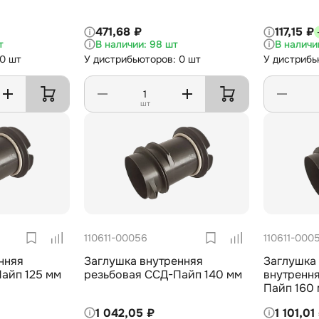
471,68 ₽
117,15 ₽
т
98 шт
 0 шт
У дистрибьюторов: 0 шт
У дистрибь
шт
110611-00056
110611-000
нняя
Заглушка внутренняя
Заглушка 
айп 125 мм
резьбовая ССД-Пайп 140 мм
внутренн
Пайп 160
1 042,05 ₽
1 101,01