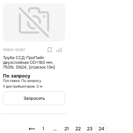
110610-00167
Труба ССД-ПроПайп
двухслойная OD=160 мм,
750N, SN24, (отрезок 13м)
По запросу
По запросу
У дистрибьюторов: 0 м
Запросить
1
...
21
22
23
24