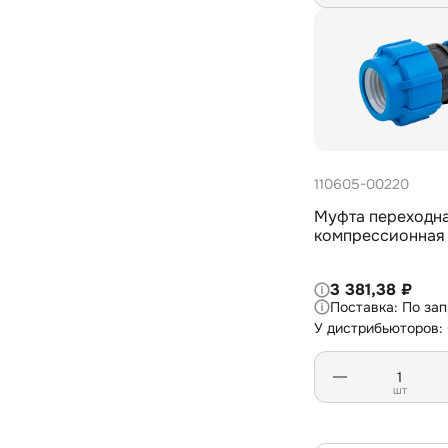
110605-00220
Муфта переходн
компрессионная
3 381,38 ₽
По за
У дистрибьюторов:
шт