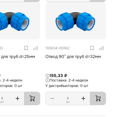
61
110604-00162
 для труб d=25мм
Отвод 90° для труб d=32мм
₽
155,33 ₽
2-4 недели
2-4 недели
юторов: 0 шт
У дистрибьюторов: 0 шт
шт
шт