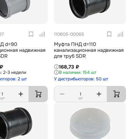
27
110605-00065
Д d=90
Муфта ПНД d=110
ционная надвижная
канализационная надвижная
SDR
для труб SDR
 ₽
168,73 ₽
2-3 недели
154 шт
юторов: 2 шт
У дистрибьюторов: 50 шт
шт
шт