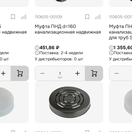
110605-00109
110605-001
5
Муфта ПНД d=160
Муфта ПН
я надвижная
канализационная надвижная
канализа
для труб 
451,86 ₽
1 355,6
дели
2-4 недели
 0 шт
У дистрибьюторов: 0 шт
У дистрибь
шт