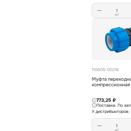
шт
110605-00216
Муфта переходн
компрессионная
773,25 ₽
По за
У дистрибьюторов:
шт