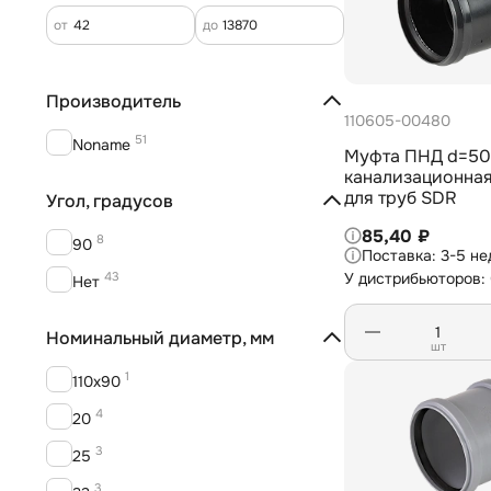
от
до
Производитель
110605-00480
51
Noname
Муфта ПНД d=50
канализационна
для труб SDR
Угол, градусов
85,40 ₽
8
90
3-5 не
43
У дистрибьюторов:
Нет
Номинальный диаметр, мм
шт
1
110х90
4
20
3
25
3