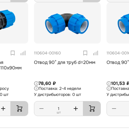
110604-00160
110604-001
ая
Отвод 90° для труб d=20мм
Отвод 90°
 110х90мм
78,60 ₽
101,53 
просу
2-4 недели
 0 шт
У дистрибьюторов: 0 шт
У дистрибь
шт