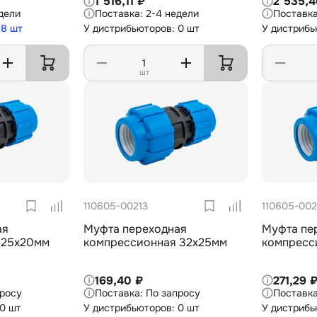
1 516,11 ₽
2 535,4
дели
2-4 недели
 8 шт
У дистрибьюторов: 0 шт
У дистрибь
шт
110605-00213
110605-002
ая
Муфта переходная
Муфта пе
 25х20мм
компрессионная 32х25мм
компресс
169,40 ₽
271,29 
просу
По запросу
 0 шт
У дистрибьюторов: 0 шт
У дистрибь