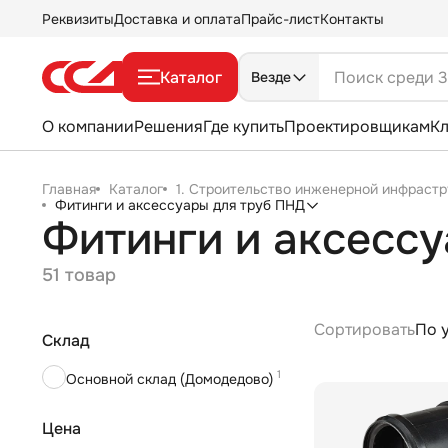
Реквизиты
Доставка и оплата
Прайс-лист
Контакты
Каталог
Везде
О компании
Решения
Где купить
Проектировщикам
К
Главная
Каталог
1. Строительство инженерной инфрастр
Фитинги и аксессуары для труб ПНД
Фитинги и аксесс
51 товар
Сортировать
По 
Склад
1
Основной склад (Домодедово)
Цена