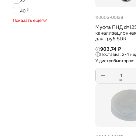
32
3
40
110605-00128
4
Показать еще
50
Муфта ПНД d=12
4
63
канализационна
для труб SDR
3
75
903,74 ₽
4
90
2-4 не
У дистрибьюторов:
5
110
1
125
шт
1
160
1
180
1
220
2
225
1
250
1
25х20