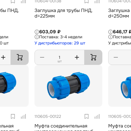
110604-00138
110604-001
убы ПНД,
Заглушка для трубы ПНД,
Заглушка 
d=225мм
d=250мм
603,09 ₽
646,17 
дели
3-4 недели
 0 шт
У дистрибьюторов: 29 шт
У дистрибь
шт
110605-00122
110605-001
ельная
Муфта соединительная
Муфта со