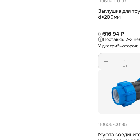
110604-00137
1
32х25
Заглушка для тр
d=200мм
1
40-63
1
40х32
516,94 ₽
2-3 не
1
50х40
У дистрибьюторов:
1
63х50
1
75-110
шт
1
75х63
1
90х63
1
90х75
110605-00135
Муфта соединит