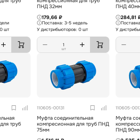
б
компрессионная для труб
компрессионна
ПНД 32мм
ПНД 40м
179,66 ₽
284,81 
дели
3-5 недель
 0 шт
У дистрибьюторов: 0 шт
У дистрибь
шт
110605-00131
110605-001
ельная
Муфта соединительная
Муфта со
б
компресионная для труб ПНД
компрессионна
75мм
ПНД 90м