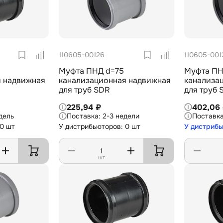
110605-00126
110605-001
Муфта ПНД d=75
Муфта ПН
я надвижная
канализационная надвижная
канализа
для труб SDR
для труб 
225,94 ₽
402,06
дель
2-3 недели
 0 шт
У дистрибьюторов: 0 шт
У дистрибь
шт