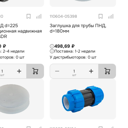
10
110604-05398
Д d=225
Заглушка для трубы ПНД,
ционная надвижная
d=180мм
SDR
0 ₽
498,69 ₽
2-4 недели
1-2 недели
юторов: 0 шт
У дистрибьюторов: 0 шт
шт
шт