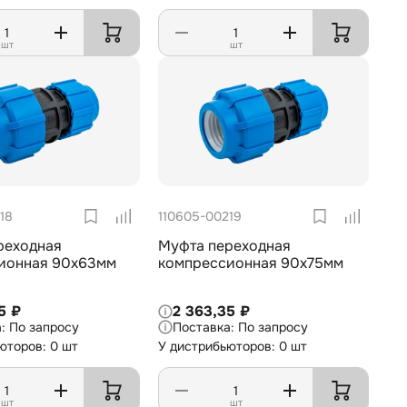
шт
шт
18
110605-00219
реходная
Муфта переходная
ионная 90х63мм
компрессионная 90х75мм
5 ₽
2 363,35 ₽
По запросу
По запросу
юторов: 0 шт
У дистрибьюторов: 0 шт
шт
шт