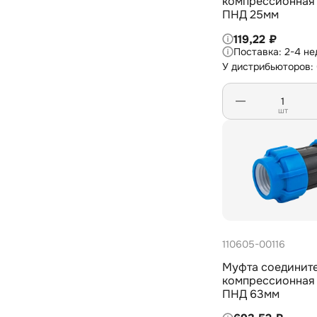
компрессионная для тру
ПНД 25мм
119,22 ₽
2-4 не
У дистрибьюторов:
шт
110605-00116
Муфта соединит
компрессионная для тру
ПНД 63мм