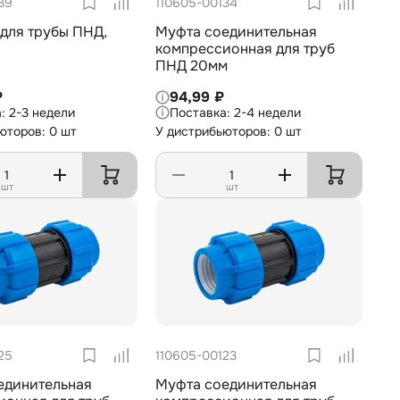
39
110605-00134
для трубы ПНД,
Муфта соединительная
компрессионная для труб
ПНД 20мм
₽
94,99 ₽
2-3 недели
2-4 недели
юторов: 0 шт
У дистрибьюторов: 0 шт
шт
шт
25
110605-00123
единительная
Муфта соединительная