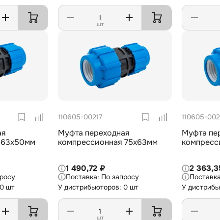
шт
110605-00217
110605-002
ая
Муфта переходная
Муфта пе
 63х50мм
компрессионная 75х63мм
компресс
1 490,72 ₽
2 363,3
просу
По запросу
 0 шт
У дистрибьюторов: 0 шт
У дистрибь
шт