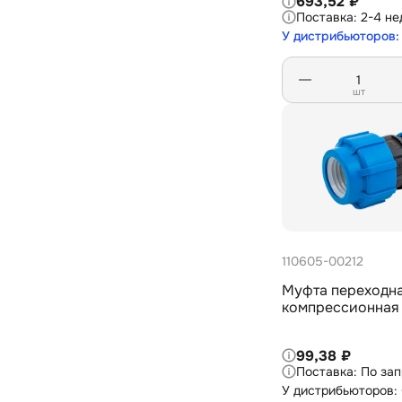
693,52 ₽
2-4 не
У дистрибьюторов:
шт
110605-00212
Муфта переходн
компрессионная
99,38 ₽
По за
У дистрибьюторов: