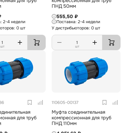
я для труб
компрессионная для труб
м
ПНД 50мм
₽
555,50 ₽
2-4 недели
2-4 недели
юторов: 0 шт
У дистрибьюторов: 0 шт
шт
шт
36
110605-00137
единительная
Муфта соединительная
я для труб
компрессионная для труб
м
ПНД 110мм