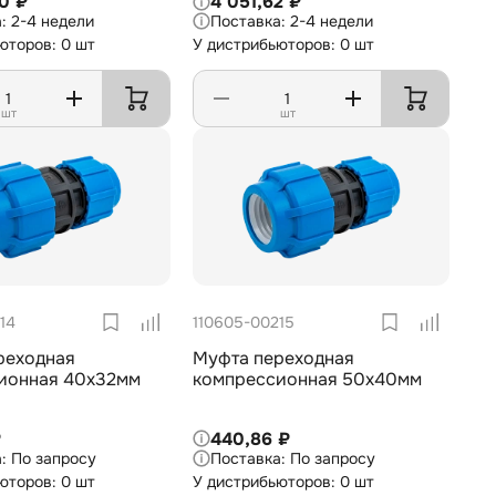
0 ₽
4 051,62 ₽
2-4 недели
2-4 недели
юторов: 0 шт
У дистрибьюторов: 0 шт
шт
шт
14
110605-00215
реходная
Муфта переходная
ионная 40х32мм
компрессионная 50х40мм
₽
440,86 ₽
По запросу
По запросу
юторов: 0 шт
У дистрибьюторов: 0 шт