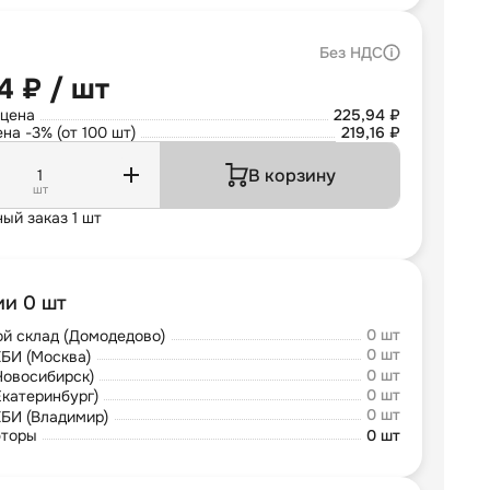
Без НДС
4 ₽ / шт
 цена
225,94 ₽
на -3% (от 100 шт)
219,16 ₽
В корзину
шт
ый заказ 1 шт
ии 0 шт
0 шт
й склад (Домодедово)
0 шт
БИ (Москва)
0 шт
Новосибирск)
0 шт
Екатеринбург)
0 шт
БИ (Владимир)
юторы
0 шт