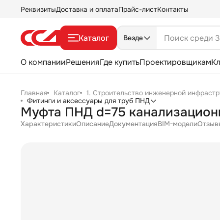
Реквизиты
Доставка и оплата
Прайс-лист
Контакты
Каталог
Везде
О компании
Решения
Где купить
Проектировщикам
К
Главная
Каталог
1. Строительство инженерной инфрастр
Фитинги и аксессуары для труб ПНД
Муфта ПНД d=75 канализацион
Характеристики
Описание
Документация
BIM-модели
Отзыв