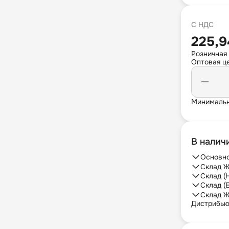
С НДС
225,9
Розничная
Оптовая це
Минимальн
В налич
Основно
Склад Ж
Склад (
Склад (
Склад Ж
Дистрибь