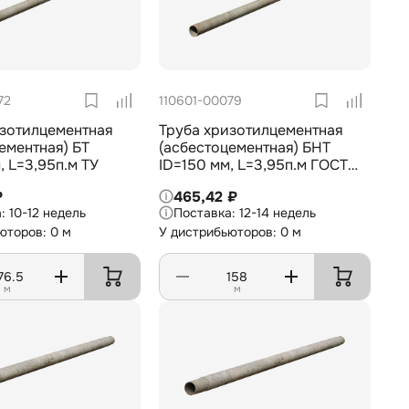
72
110601-00079
изотилцементная
Труба хризотилцементная
ементная) БТ
(асбестоцементная) БНТ
, L=3,95п.м ТУ
ID=150 мм, L=3,95п.м ГОСТ
31416-2009
₽
465,42 ₽
10-12 недель
12-14 недель
юторов: 0 м
У дистрибьюторов: 0 м
м
м