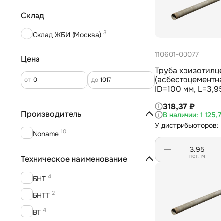
Склад
3
Склад ЖБИ (Москва)
110601-00077
Цена
Труба хризотилц
(асбестоцементн
от
до
ID=100 мм, L=3,9
31416-2009
318,37 ₽
Производитель
1 125,
У дистрибьюторов: 
10
Noname
пог. м
Техническое наименование
4
БНТ
2
БНТТ
4
ВТ