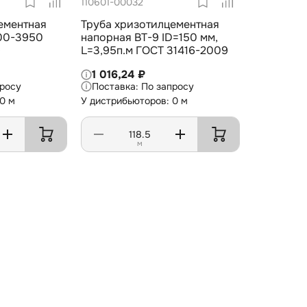
110601-00032
ементная
Труба хризотилцементная
100-3950
напорная ВТ-9 ID=150 мм,
9
L=3,95п.м ГОСТ 31416-2009
1 016,24 ₽
просу
По запросу
0 м
У дистрибьюторов: 0 м
м