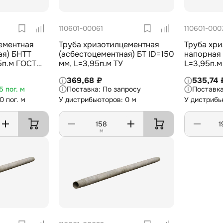
110601-00061
110601-000
ементная
Труба хризотилцементная
Труба хр
ая) БНТТ
(асбестоцементная) БТ ID=150
напорная 
5п.м ГОСТ
мм, L=3,95п.м ТУ
L=3,95п.м
369,68 ₽
535,74 
5 пог. м
По запросу
0 пог. м
У дистрибьюторов: 0 м
У дистрибь
м