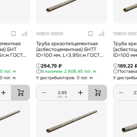
110601-00001
110601-000
ементная
Труба хризотилцементная
Труба хр
ая) БНТ
(асбестоцементная) БНТТ
(асбестоц
5п.м ГОСТ
ID=100 мм, L=3,95п.м ГОСТ
ID=100 мм
31416-2009
294,79 ₽
189,22 
75 пог. м
2 808,45 пог. м
0 пог. м
У дистрибьюторов: 0 пог. м
У дистрибь
пог. м