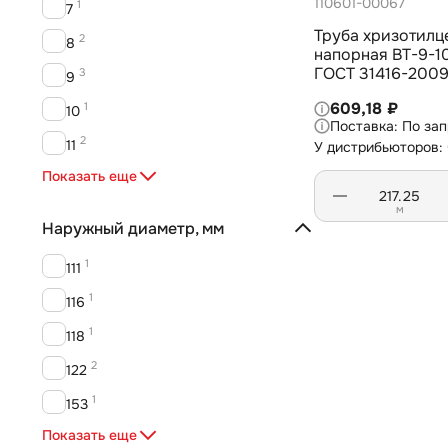
110601-00067
1
7
Труба хризотилц
2
8
напорная ВТ-9-
ГОСТ 31416-200
3
9
609,18 ₽
1
10
По за
2
11
У дистрибьюторов: 
1
Показать еще
13,5
м
Наружный диаметр, мм
1
111
1
116
1
118
2
122
1
153
2
Показать еще
161