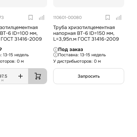
73
110601-00080
изотилцементная
Труба хризотилцементная
ВТ-6 ID=100 мм,
напорная ВТ-6 ID=150 мм,
 ГОСТ 31416-2009
L=3,95п.м ГОСТ 31416-2009
₽
Под заказ
13-15 недель
13-15 недель
юторов: 0 м
У дистрибьюторов: 0 м
Запросить
м