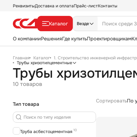
Реквизиты
Доставка и оплата
Прайс-лист
Контакты
Каталог
Везде
О компании
Решения
Где купить
Проектировщикам
К
Главная
Каталог
1. Строительство инженерной инфрастр
Трубы хризотилцементные
Трубы хризотилце
10 товаров
Сортировать
По 
Тип товара
10
Труба асбестоцементная