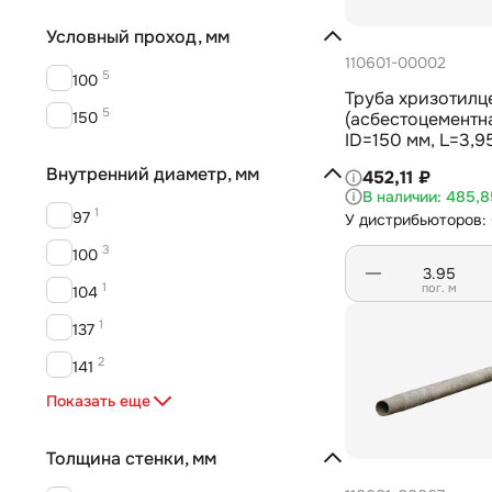
Условный проход, мм
110601-00002
5
100
Труба хризотилц
5
150
(асбестоцементн
ID=150 мм, L=3,9
31416-2009
Внутренний диаметр, мм
452,11 ₽
485,8
1
97
У дистрибьюторов: 
3
100
1
пог. м
104
1
137
2
141
1
Показать еще
143
1
146
Толщина стенки, мм