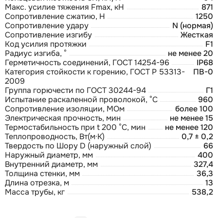
Макс. усилие тяжения Fmax, кН
871
Сопротивление сжатию, Н
1250
Сопротивление удару
N (нормая)
Сопротивление изгибу
Жесткая
Код усилия протяжки
F1
Радиус изгиба, °
не менее 20
Герметичность соединений, ГОСТ 14254-96
IP68
Категория стойкости к горению, ГОСТ Р 53313-
ПВ-0
2009
Группа горючести по ГОСТ 30244-94
Г1
Испытание раскаленной проволокой, °С
960
Сопротивление изоляции, МОм
более 100
Электрическая прочность, мин
не менее 15
Термостабильность при t 200 °С, мин
не менее 120
Теплопроводность, Вт(м·К)
0,7 ± 0,2
Твердость по Шору D (наружный слой)
66
Наружный диаметр, мм
400
Внутренний диаметр, мм
327,4
Толщина стенки, мм
36,3
Длина отрезка, м
13
Масса трубы, кг
538,2