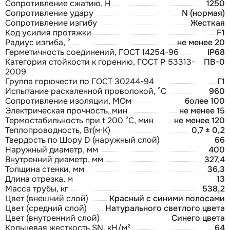
Сопротивление сжатию, Н
1250
Сопротивление удару
N (нормая)
Сопротивление изгибу
Жесткая
Код усилия протяжки
F1
Радиус изгиба, °
не менее 20
Герметичность соединений, ГОСТ 14254-96
IP68
Категория стойкости к горению, ГОСТ Р 53313-
ПВ-0
2009
Группа горючести по ГОСТ 30244-94
Г1
Испытание раскаленной проволокой, °С
960
Сопротивление изоляции, МОм
более 100
Электрическая прочность, мин
не менее 15
Термостабильность при t 200 °С, мин
не менее 120
Теплопроводность, Вт(м·К)
0,7 ± 0,2
Твердость по Шору D (наружный слой)
66
Наружный диаметр, мм
400
Внутренний диаметр, мм
327,4
Толщина стенки, мм
36,3
Длина отрезка, м
13
Масса трубы, кг
538,2
Цвет (внешний слой)
Красный с синими полосами
Цвет (средний слой)
Натурального светлого цвета
Цвет (внутренний слой)
Синего цвета
Кольцевая жесткость SN, кН/м²
64