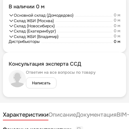
В наличии 0 м
0 м
Основной склад (Домодедово)
0 м
Склад ЖБИ (Москва)
0 м
Склад (Новосибирск)
0 м
Склад (Екатеринбург)
0 м
Склад ЖБИ (Владимир)
Дистрибьюторы
0 м
Консультация эксперта ССД
Ответим на все вопросы по товару
Написать
Характеристики
Описание
Документация
BIM