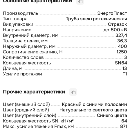
Основные характеристики
Производитель
ЭнергоПласт
Тип товара
Труба электротехническая
Вид упаковки
Отрезок
Напряжение
до 500 кВ
Внутренний диаметр, мм
327,4
Толщина стенки, мм
36,3
Наружный диаметр, мм
400
Сопротивление сжатию, Н
1250
Количество слоев
3
Кольцевая жесткость
SN64
Длина, м
13
Усилие протяжки
F1
Прочие характеристики
Цвет (внешний слой)
Красный с синими полосами
Цвет (средний слой)
Натурального светлого цвета
Цвет (внутренний слой)
Синего цвета
Кольцевая жесткость SN, кН/м²
64
Макс. усилие тяжения Fmax, кН
871