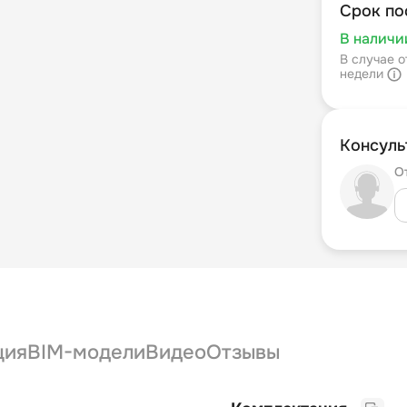
Срок по
В наличи
В случае о
недели
Консуль
О
ция
BIM-модели
Видео
Отзывы