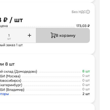
Без НДС
3 ₽ / шт
 цена
173,03 ₽
В корзину
шт
ый заказ 1 шт
ии 8 шт
8 шт
й склад (Домодедово)
0 шт
БИ (Москва)
0 шт
Новосибирск)
0 шт
Екатеринбург)
0 шт
БИ (Владимир)
юторы
2 шт