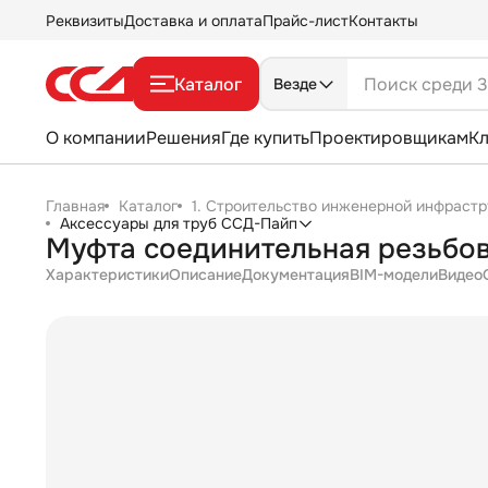
Реквизиты
Доставка и оплата
Прайс-лист
Контакты
Каталог
Везде
О компании
Решения
Где купить
Проектировщикам
К
Главная
Каталог
1. Строительство инженерной инфрастр
Аксессуары для труб ССД-Пайп
Муфта соединительная резьбо
Характеристики
Описание
Документация
BIM-модели
Видео