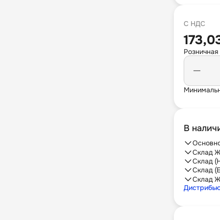
С НДС
173,0
Розничная
Минимальн
В налич
Основно
Склад Ж
Склад (
Склад (
Склад Ж
Дистрибь