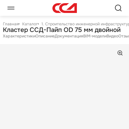
Главная
Каталог
1. Строительство инженерной инфраструктур
Кластер ССД-Пайп OD 75 мм двойной
Характеристики
Описание
Документация
BIM-модели
Видео
Отзы