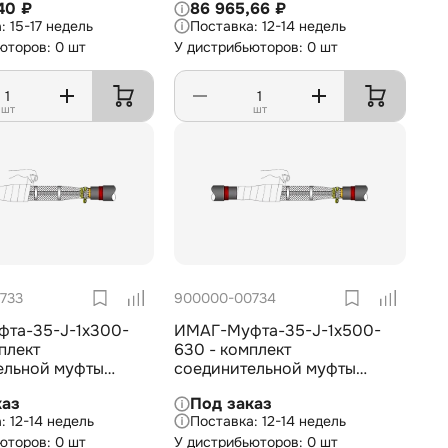
40 ₽
86 965,66 ₽
изоляцией из СПЭ
кабеля с изоляцией из СПЭ
15-17 недель
12-14 недель
В, 3х50-70 мм2
на 6/10 кВ, 3х185-300 мм2
юторов: 0 шт
У дистрибьюторов: 0 шт
шт
шт
733
900000-00734
та-35-J-1х300-
ИМАГ-Муфта-35-J-1х500-
плект
630 - комплект
ельной муфты
соединительной муфты
усадки для 1-
холодной усадки для 1-
каз
Под заказ
кабеля с
жильного кабеля с
12-14 недель
12-14 недель
 из СПЭ на 35 кВ,
изоляцией из СПЭ на 35 кВ,
юторов: 0 шт
У дистрибьюторов: 0 шт
0 мм2
1х500-630 мм2