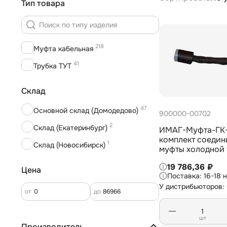
Тип товара
218
Муфта кабельная
41
Трубка ТУТ
Склад
47
Основной склад (Домодедово)
900000-00702
2
Склад (Екатеринбург)
ИМАГ-Муфта-ГК-
комплект соедин
1
Склад (Новосибирск)
муфты холодной 
1,14 кВ для гибко
19 786,36 ₽
3х16-35 мм2
Цена
16-18 
У дистрибьюторов:
от
до
шт
Производитель