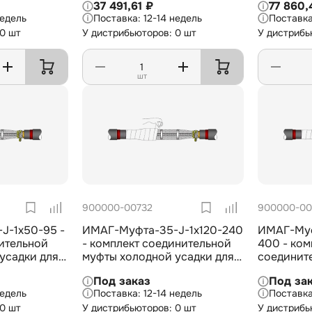
37 491,61 ₽
77 860,
ией из СПЭ
кабеля с изоляцией из СПЭ
кабеля с 
недель
12-14 недель
-150 мм2
на 6/10 кВ, 1х185-300 мм2
на 6/10 к
 0 шт
У дистрибьюторов: 0 шт
У дистрибь
шт
900000-00732
900000-00
J-1х50-95 -
ИМАГ-Муфта-35-J-1х120-240
ИМАГ-Муф
ительной
- комплект соединительной
400 - ком
усадки для
муфты холодной усадки для
соединит
я с
1-жильного кабеля с
холодной 
Под заказ
Под за
 на 35 кВ,
изоляцией из СПЭ на 35 кВ,
жильного 
недель
12-14 недель
1х120-240 мм2
изоляцией
 0 шт
У дистрибьюторов: 0 шт
У дистрибь
1х300-40