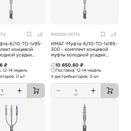
712
900000-00713
та-6/10-TO-1х95-
ИМАГ-Муфта-6/10-TO-1х185-
плект концевой
300 - комплект концевой
лодной усадки
муфты холодной усадки
становки для 1-
внешней установки для 1-
86 ₽
10 650,60 ₽
ля с изоляцией из
жил. кабеля с изоляцией из
12-14 недель
12-14 недель
10 кВ, 1х95-150 мм2
СПЭ на 6/10 кВ, 1х185-300
юторов: 0 шт
У дистрибьюторов: 0 шт
мм2
шт
шт