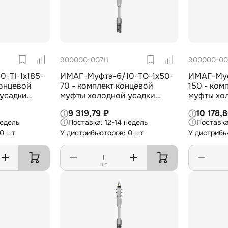
900000-00711
900000-00
-TI-1х185-
ИМАГ-Муфта-6/10-TO-1х50-
ИМАГ-Муф
концевой
70 - комплект концевой
150 - ком
усадки
муфты холодной усадки
муфты хо
овки для 1-
внешней установки для 1-
внешней у
9 319,79 ₽
10 178,
оляцией из
жил. кабеля с изоляцией из
жил. кабе
недель
12-14 недель
1х185-300
СПЭ на 6/10 кВ, 1х50-70 мм2
СПЭ на 6/
 0 шт
У дистрибьюторов: 0 шт
У дистрибь
шт