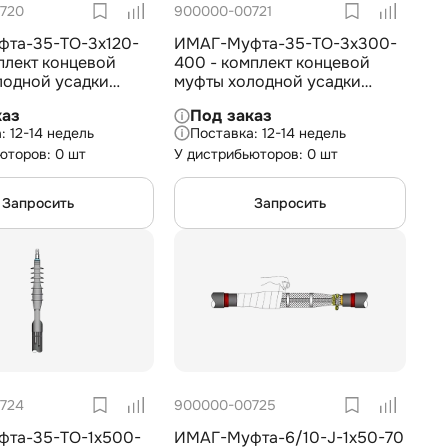
720
900000-00721
та-35-TO-3х120-
ИМАГ-Муфта-35-TO-3х300-
плект концевой
400 - комплект концевой
лодной усадки
муфты холодной усадки
становки для 3-
внешней установки для 3-
каз
Под заказ
ля с изоляцией из
жил. кабеля с изоляцией из
12-14 недель
12-14 недель
 кВ, 3х120-240 мм2
СПЭ на 35 кВ, 3х300-400
юторов: 0 шт
У дистрибьюторов: 0 шт
мм2
Запросить
Запросить
724
900000-00725
та-35-TO-1х500-
ИМАГ-Муфта-6/10-J-1х50-70