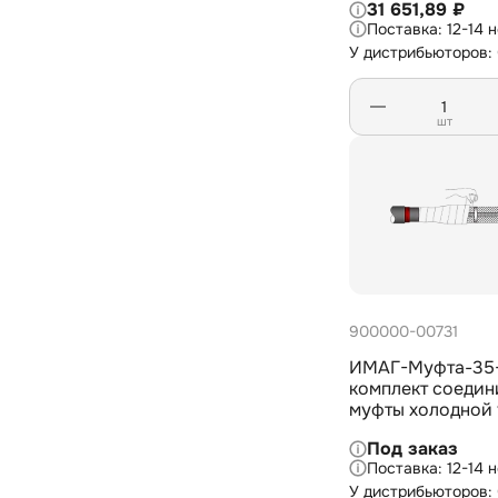
31 651,89 ₽
кабеля с изоляц
12-14 
на 6/10 кВ, 1х95
У дистрибьюторов:
шт
900000-00731
ИМАГ-Муфта-35-
комплект соедин
муфты холодной 
1-жильного кабел
Под заказ
изоляцией из СПЭ
12-14 
1х50-95 мм2
У дистрибьюторов: