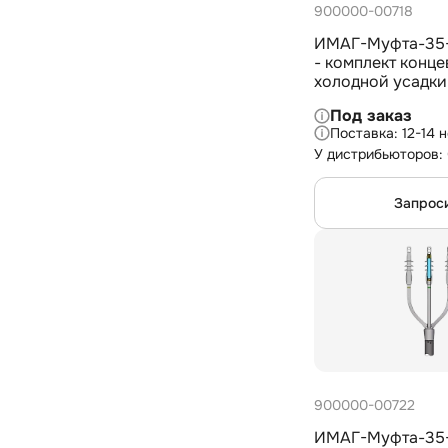
900000-00718
ИМАГ-Муфта-35-
- комплект конц
холодной усадки
установки для 1-
Под заказ
с изоляцией из С
12-14 
1х50-95 мм2
У дистрибьюторов:
Запрос
900000-00722
ИМАГ-Муфта-35