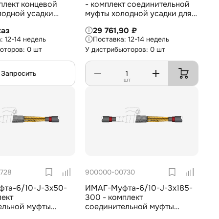
плект концевой
- комплект соединительной
лодной усадки
муфты холодной усадки для
для 1-жил. кабеля с
1-жил. кабеля с изоляцией из
каз
29 761,90 ₽
 из СПЭ на 35 кВ,
СПЭ на 6/10 кВ, 1х50-70 мм2
12-14 недель
12-14 недель
0 мм2
юторов: 0 шт
У дистрибьюторов: 0 шт
Запросить
шт
728
900000-00730
та-6/10-J-3х50-
ИМАГ-Муфта-6/10-J-3х185-
лект
300 - комплект
ельной муфты
соединительной муфты
усадки для 3-жил.
холодной усадки для 3-жил.