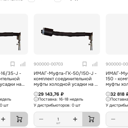
900000-00703
900000-00
16/35-J -
ИМАГ-Муфта-ГК-50/150-J -
ИМАГ-Муф
ительной
комплект соединительной
150 - ком
усадки на
муфты холодной усадки на 6
муфты хо
го кабеля
кВ для гибкого кабеля 3х50-
внутренне
29 143,76 ₽
32 818 
150 мм2
жил. кабе
недель
16-18 недель
СПЭ на 6/
 0 шт
У дистрибьюторов: 0 шт
У дистрибь
шт