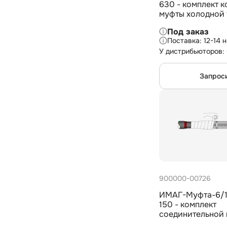
630 - комплект 
муфты холодной 
внешней установ
Под заказ
жил. кабеля с из
12-14 
СПЭ на 35 кВ, 3
У дистрибьюторов:
мм2
Запрос
900000-00726
ИМАГ-Муфта-6/1
150 - комплект
соединительной
холодной усадки 