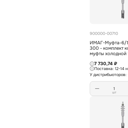
900000-00710
ИМАГ-Муфта-6/10
300 - комплект 
муфты холодной 
внутренней устан
7 730,74 ₽
жил. кабеля с из
12-14 
СПЭ на 6/10 кВ, 
У дистрибьюторов:
мм2
шт