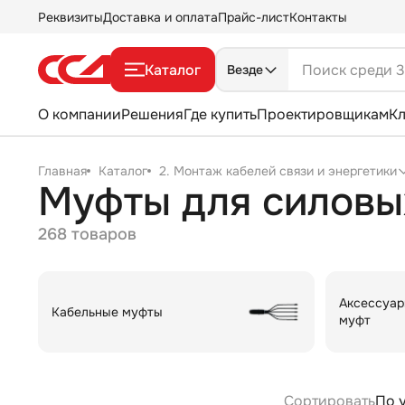
Реквизиты
Доставка и оплата
Прайс-лист
Контакты
Каталог
Везде
О компании
Решения
Где купить
Проектировщикам
К
Главная
Каталог
2. Монтаж кабелей связи и энергетики
Муфты для силовы
268 товаров
Аксессуар
Кабельные муфты
муфт
Сортировать
По 