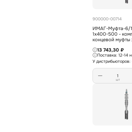
900000-00714
ИМАГ-Муфта-6/1
1х400-500 - ком
концевой муфты
усадки внешней 
13 743,30 ₽
для 1-жил. кабеля
12-14 
изоляцией из СПЭ
У дистрибьюторов:
1х400-500 мм2
шт