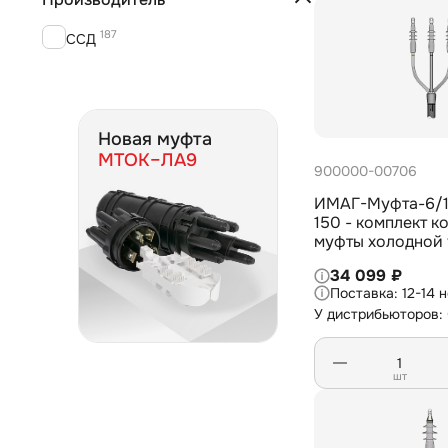
187
ССД
Новая муфта
МТОК–ЛА9
900000-00706
ИМАГ-Муфта-6/1
150 - комплект к
муфты холодной 
внешней установ
34 099 ₽
жил. кабеля с из
12-14 
СПЭ на 6/10 кВ, 
У дистрибьюторов:
шт