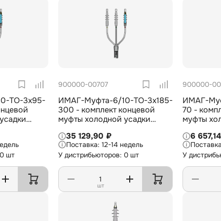
900000-00707
900000-00
0-TO-3х95-
ИМАГ-Муфта-6/10-TO-3х185-
ИМАГ-Муф
онцевой
300 - комплект концевой
70 - комп
усадки
муфты холодной усадки
муфты хо
ки для 3-
внешней установки для 3-
внутренне
35 129,90 ₽
6 657,1
оляцией из
жил. кабеля с изоляцией из
жил. кабе
недель
12-14 недель
3х95-150 мм2
СПЭ на 6/10 кВ, 3х185-300
СПЭ на 6/
 0 шт
У дистрибьюторов: 0 шт
У дистрибь
мм2
шт