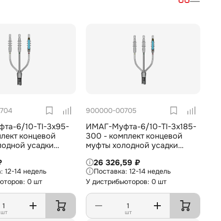
704
900000-00705
та-6/10-TI-3х95-
ИМАГ-Муфта-6/10-TI-3х185-
плект концевой
300 - комплект концевой
лодной усадки
муфты холодной усадки
й установки для 3-
внутренней установки для 3-
₽
26 326,59 ₽
ля с изоляцией из
жил. кабеля с изоляцией из
12-14 недель
12-14 недель
10 кВ, 3х95-150 мм2
СПЭ на 6/10 кВ, 3х185-300
юторов: 0 шт
У дистрибьюторов: 0 шт
мм2
шт
шт