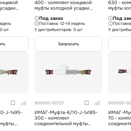
концевой
400 - комплект концевой
630 - ком
усадки
муфты холодной усадки
муфты хо
ки для 3-
внешней установки для 1-
внеш.уст. 
Под заказ
Под за
оляцией из
жил. кабеля с изоляцией из
изоляцией
недель
12-14 недель
х500-630
СПЭ на 35 кВ, 1х300-400 мм2
1х500-63
 0 шт
У дистрибьюторов: 0 шт
У дистрибь
ить
Запросить
900000-00727
900000-00
0-J-1х95-
ИМАГ-Муфта-6/10-J-1х185-
ИМАГ-Муф
300 - комплект
70 - комп
 муфты
соединительной муфты
соединит
для 1-жил.
холодной усадки для 1-жил.
холодной 