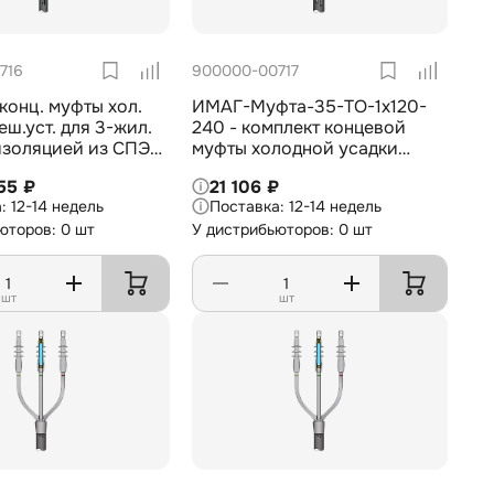
716
900000-00717
конц. муфты хол.
ИМАГ-Муфта-35-TO-1х120-
еш.уст. для 3-жил.
240 - комплект концевой
изоляцией из СПЭ
муфты холодной усадки
В, 3х50-70 мм2
внешней установки для 1-
55 ₽
21 106 ₽
жил. кабеля с изоляцией из
12-14 недель
12-14 недель
СПЭ на 35 кВ, 1х120-240 мм2
юторов: 0 шт
У дистрибьюторов: 0 шт
шт
шт