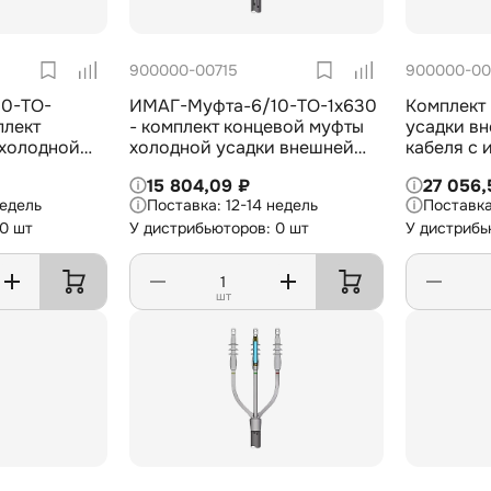
900000-00715
900000-00
0-TO-
ИМАГ-Муфта-6/10-TO-1х630
Комплект 
плект
- комплект концевой муфты
усадки вн
 холодной
холодной усадки внешней
кабеля с 
установки
установки для 1-жил. кабеля
на 6/10 к
15 804,09 ₽
27 056,
 с
с изоляцией из СПЭ на 6/10
недель
12-14 недель
 на 6/10 кВ,
кВ, 1х630 мм2
 0 шт
У дистрибьюторов: 0 шт
У дистрибь
шт