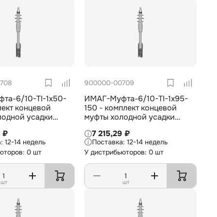
708
900000-00709
та-6/10-TI-1х50-
ИМАГ-Муфта-6/10-TI-1х95-
лект концевой
150 - комплект концевой
лодной усадки
муфты холодной усадки
й установки для 1-
внутренней установки для 1-
4 ₽
7 215,29 ₽
ля с изоляцией из
жил. кабеля с изоляцией из
12-14 недель
12-14 недель
10 кВ, 1х50-70 мм2
СПЭ на 6/10 кВ, 1х95-150 мм2
юторов: 0 шт
У дистрибьюторов: 0 шт
шт
шт