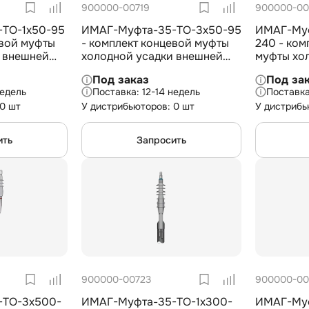
900000-00719
900000-00
TO-1х50-95
ИМАГ-Муфта-35-TO-3х50-95
ИМАГ-Муф
евой муфты
- комплект концевой муфты
240 - ком
 внешней
холодной усадки внешней
муфты хо
жил. кабеля
установки для 3-жил. кабеля
внешней у
Под заказ
Под за
ПЭ на 35 кВ,
с изоляцией из СПЭ на 35 кВ,
жил. кабе
недель
12-14 недель
3х50-95 мм2
СПЭ на 35
 0 шт
У дистрибьюторов: 0 шт
У дистрибь
ить
Запросить
900000-00723
900000-00
-TO-3х500-
ИМАГ-Муфта-35-TO-1х300-
ИМАГ-Муф