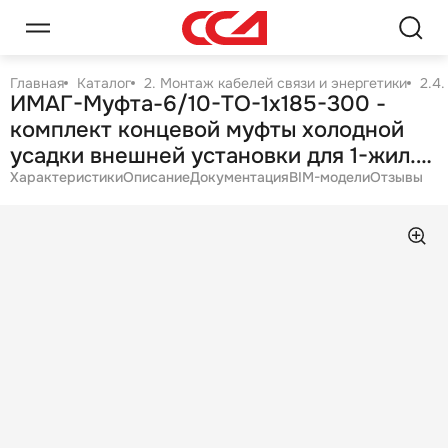
Главная
Каталог
2. Монтаж кабелей связи и энергетики
2.4
ИМАГ-Муфта-6/10-TO-1х185-300 -
комплект концевой муфты холодной
усадки внешней установки для 1-жил.
кабеля с изоляцией из СПЭ на 6/10 кВ,
Характеристики
Описание
Документация
BIM-модели
Отзывы
1х185-300 мм2