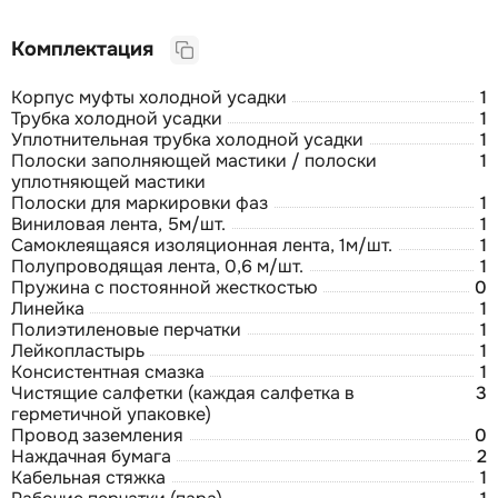
Комплектация
Корпус муфты холодной усадки
1
Трубка холодной усадки
1
Уплотнительная трубка холодной усадки
1
Полоски заполняющей мастики / полоски
1
уплотняющей мастики
Полоски для маркировки фаз
1
Виниловая лента, 5м/шт.
1
Самоклеящаяся изоляционная лента, 1м/шт.
1
Полупроводящая лента, 0,6 м/шт.
1
Пружина с постоянной жесткостью
0
Линейка
1
Полиэтиленовые перчатки
1
Лейкопластырь
1
Консистентная смазка
1
Чистящие салфетки (каждая салфетка в
3
герметичной упаковке)
Провод заземления
0
Наждачная бумага
2
Кабельная стяжка
1