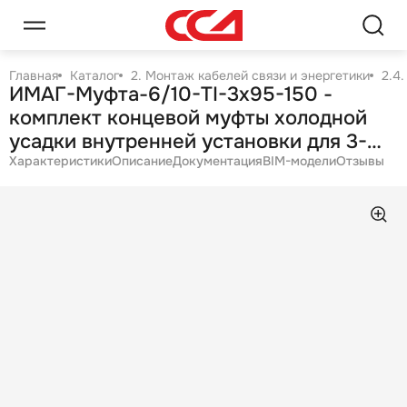
Главная
Каталог
2. Монтаж кабелей связи и энергетики
2.4
ИМАГ-Муфта-6/10-TI-3х95-150 -
комплект концевой муфты холодной
усадки внутренней установки для 3-
жил. кабеля с изоляцией из СПЭ на
Характеристики
Описание
Документация
BIM-модели
Отзывы
6/10 кВ, 3х95-150 мм2