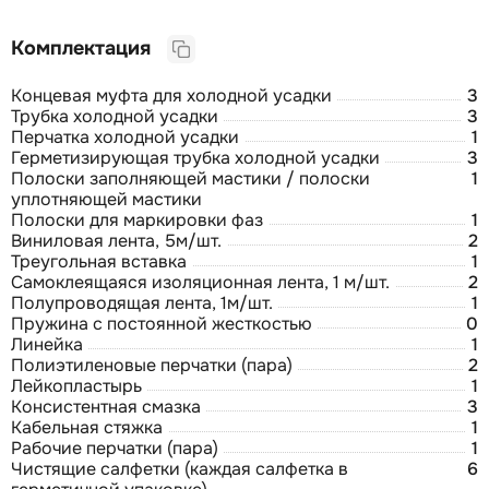
Комплектация
Концевая муфта для холодной усадки
3
Трубка холодной усадки
3
Перчатка холодной усадки
1
Герметизирующая трубка холодной усадки
3
Полоски заполняющей мастики / полоски
1
уплотняющей мастики
Полоски для маркировки фаз
1
Виниловая лента, 5м/шт.
2
Треугольная вставка
1
Самоклеящаяся изоляционная лента, 1 м/шт.
2
Полупроводящая лента, 1м/шт.
1
Пружина с постоянной жесткостью
0
Линейка
1
Полиэтиленовые перчатки (пара)
2
Лейкопластырь
1
Консистентная смазка
3
Кабельная стяжка
1
Рабочие перчатки (пара)
1
Чистящие салфетки (каждая салфетка в
6