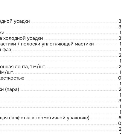
одной усадки
3
3
ки
1
а холодной усадки
3
астики / полоски уплотняющей мастики
1
и фаз
1
2
1
нная лента, 1 м/шт.
2
1м/шт.
1
жесткостью
0
1
и (пара)
2
1
3
1
1
дая салфетка в герметичной упаковке)
6
0
2