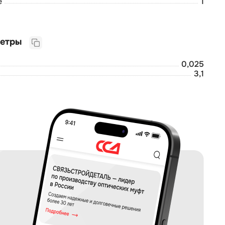
е
1
Логистические параметры
0,025
3,1