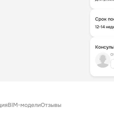
Срок по
12-14 нед
Консуль
О
ция
BIM-модели
Отзывы