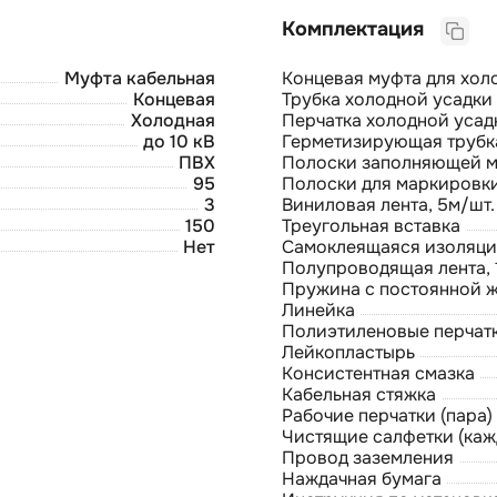
Комплектация
Муфта кабельная
Концевая муфта для хол
Концевая
Трубка холодной усадки
Холодная
Перчатка холодной усад
до 10 кВ
Герметизирующая трубк
ПВХ
Полоски заполняющей м
95
Полоски для маркировк
3
Виниловая лента, 5м/шт.
150
Треугольная вставка
Нет
Самоклеящаяся изоляцио
Полупроводящая лента, 
Пружина с постоянной 
Линейка
Полиэтиленовые перчатк
Лейкопластырь
Консистентная смазка
Кабельная стяжка
Рабочие перчатки (пара)
Чистящие салфетки (каж
Провод заземления
Наждачная бумага