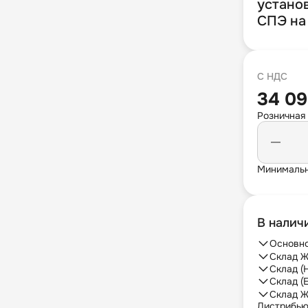
установ
СПЭ на 
С НДС
34 09
Розничная
Минимальн
В налич
Основно
Склад Ж
Склад (
Склад (
Склад Ж
Дистрибь