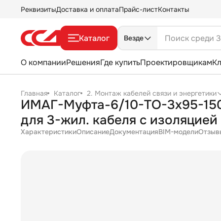
Реквизиты
Доставка и оплата
Прайс-лист
Контакты
Каталог
Везде
О компании
Решения
Где купить
Проектировщикам
К
Главная
Каталог
2. Монтаж кабелей связи и энергетики
ИМАГ-Муфта-6/10-TO-3х95-150 
для 3-жил. кабеля с изоляцией
Характеристики
Описание
Документация
BIM-модели
Отзыв