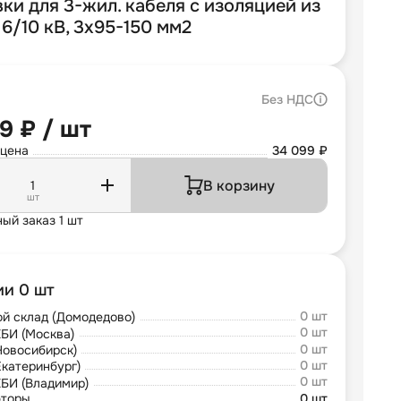
ки для 3-жил. кабеля с изоляцией из
6/10 кВ, 3х95-150 мм2
Без НДС
9 ₽ / шт
 цена
34 099 ₽
В корзину
шт
ый заказ 1 шт
ии 0 шт
0 шт
й склад (Домодедово)
0 шт
БИ (Москва)
0 шт
Новосибирск)
0 шт
Екатеринбург)
0 шт
БИ (Владимир)
юторы
0 шт