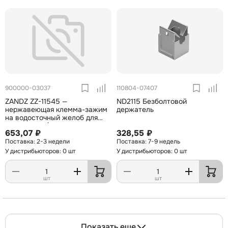
900000-03037
110804-07407
ZANDZ ZZ-11545 —
ND2115 Безболтовой
нержавеющая клемма-зажим
держатель
на водосточный желоб для
токоотвода (D6-10 мм; AISI
653,07 ₽
328,55 ₽
304)
2-3 недели
7-9 недель
У дистрибьюторов: 0 шт
У дистрибьюторов: 0 шт
шт
шт
Показать еще