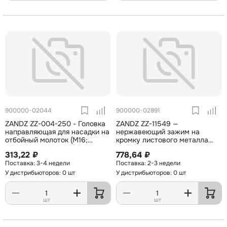
900000-02044
900000-02891
ZANDZ ZZ-004-250 - Головка
ZANDZ ZZ-11549 —
направляющая для насадки на
нержавеющий зажим на
отбойный молоток (М16;
кромку листового металла
оцинкованная сталь)
шириной до 12 мм для
313,22 ₽
778,64 ₽
токоотвода (D6-10 мм; AISI
3-4 недели
2-3 недели
304)
У дистрибьюторов: 0 шт
У дистрибьюторов: 0 шт
шт
шт