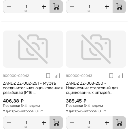
шт
шт
900000-02042
900000-02043
ZANDZ ZZ-002-251 - Муфта
ZANDZ ZZ-003-250 -
соединительная оцинкованная
Наконечник стартовый для
резьбовая (М16;
оцинкованных штырей
термодифузионное покрытие
заземления (М16;
406,38 ₽
389,45 ₽
70 мкм)
оцинкованная сталь;
3-4 недели
3-4 недели
термодифузионное покрытие)
У дистрибьюторов: 0 шт
У дистрибьюторов: 0 шт
шт
шт