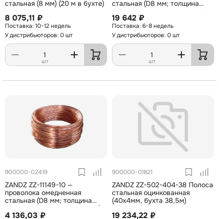
стальная (8 мм) (20 м в бухте)
стальная (D8 мм; толщина
покрытия 70 мкм; бухта 50 м)
8 075,11 ₽
19 642 ₽
10-12 недель
6-8 недель
У дистрибьюторов: 0 шт
У дистрибьюторов: 0 шт
шт
шт
900000-02419
900000-01821
ZANDZ ZZ-11149-10 —
ZANDZ ZZ-502-404-38 Полоса
проволока омедненная
стальная оцинкованная
стальная (D8 мм; толщина
(40х4мм, бухта 38,5м)
покрытия 70 мкм; бухта 10 м)
4 136,03 ₽
19 234,22 ₽