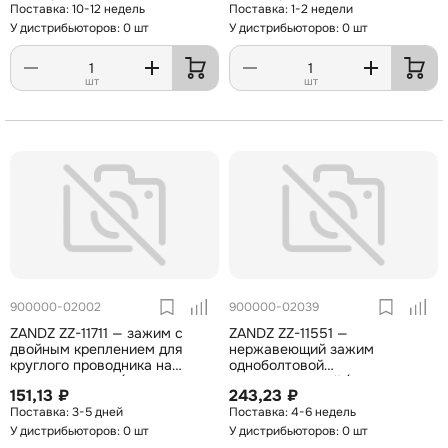
10-12 недель
1-2 недели
У дистрибьюторов: 0 шт
У дистрибьюторов: 0 шт
шт
шт
900000-02002
900000-02039
ZANDZ ZZ-11711 — зажим с
ZANDZ ZZ-11551 —
двойным креплением для
нержавеющий зажим
круглого проводника на
одноболтовой
плоскую крышу (D8-10 мм;
коммутирующий (AISI 304; D8-
151,13 ₽
243,23 ₽
пластик, бетон)
10 мм; пластина 2 мм)
3-5 дней
4-6 недель
У дистрибьюторов: 0 шт
У дистрибьюторов: 0 шт