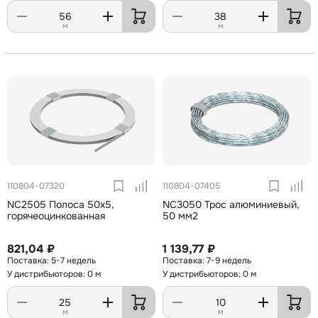
м
м
110804-07320
110804-07405
NC2505 Полоса 50х5,
NC3050 Трос алюминиевый,
горячеоцинкованная
50 мм2
821,04 ₽
1 139,77 ₽
5-7 недель
7-9 недель
У дистрибьюторов: 0 м
У дистрибьюторов: 0 м
м
м