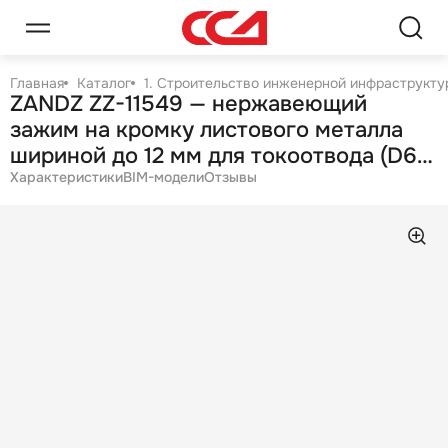
Главная
Каталог
1. Строительство инженерной инфраструктур
ZANDZ ZZ-11549 — нержавеющий
зажим на кромку листового металла
шириной до 12 мм для токоотвода (D6-
10 мм; AISI 304)
Характеристики
BIM-модели
Отзывы