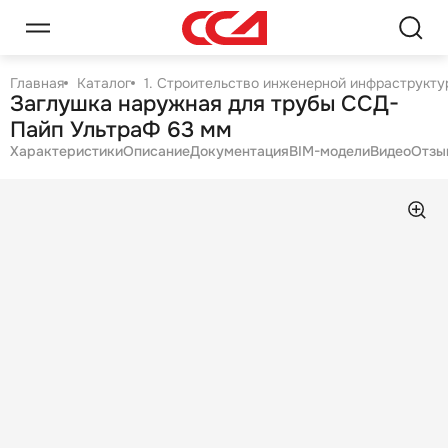
Главная
Каталог
1. Строительство инженерной инфраструктур
Заглушка наружная для трубы ССД-
Пайп УльтраФ 63 мм
Характеристики
Описание
Документация
BIM-модели
Видео
Отзы