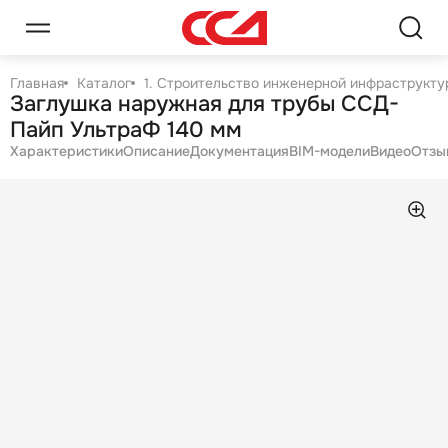
Главная
Каталог
1. Строительство инженерной инфраструктур
Заглушка наружная для трубы ССД-
Пайп УльтраФ 140 мм
Характеристики
Описание
Документация
BIM-модели
Видео
Отзы