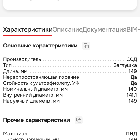
Характеристики
Описание
Документация
BIM
Основные характеристики
Производитель
ССД
Тип
Заглушка
Длина, мм
149
Нераспространяющая горение
Да
Стойкость к ультрафиолету, УФ
Да
Номинальный диаметр, мм
140
Внутренний диаметр, мм
141,1
Наружный диаметр, мм
149
Прочие характеристики
Материал
ПНД
Диаметр наружный, мм
149