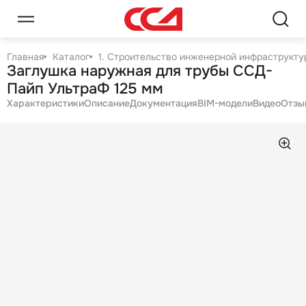
Главная
Каталог
1. Строительство инженерной инфраструктур
Заглушка наружная для трубы ССД-
Пайп УльтраФ 125 мм
Характеристики
Описание
Документация
BIM-модели
Видео
Отзы