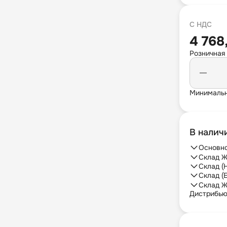
С НДС
4 768
Розничная
Минимальн
В налич
Основно
Склад Ж
Склад (
Склад (
Склад Ж
Дистрибь