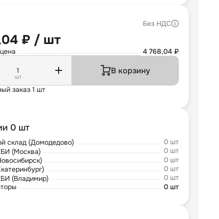
Без НДС
,04 ₽ / шт
 цена
4 768,04 ₽
В корзину
шт
ый заказ 1 шт
ии 0 шт
0 шт
й склад (Домодедово)
0 шт
БИ (Москва)
0 шт
Новосибирск)
0 шт
Екатеринбург)
0 шт
БИ (Владимир)
юторы
0 шт