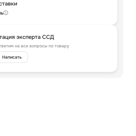
ставки
ль
тация эксперта ССД
тветим на все вопросы по товару
Написать