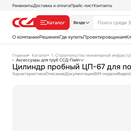
Реквизиты
Доставка и оплата
Прайс-лист
Контакты
Каталог
Везде
О компании
Решения
Где купить
Проектировщикам
К
Главная
Каталог
1. Строительство инженерной инфрастр
Аксессуары для труб ССД-Пайп
Цилиндр пробный ЦП-67 для по
Характеристики
Описание
Документация
BIM-модели
Видео