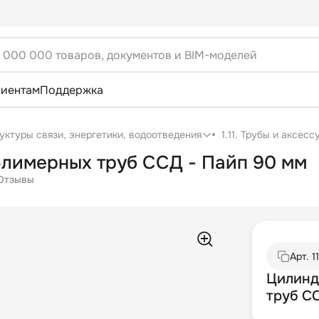
лиентам
Поддержка
уктуры связи, энергетики, водоотведения
1.11. Трубы и аксес
лимерных труб ССД - Пайп 90 мм
Отзывы
Арт.
1
Цилинд
труб С