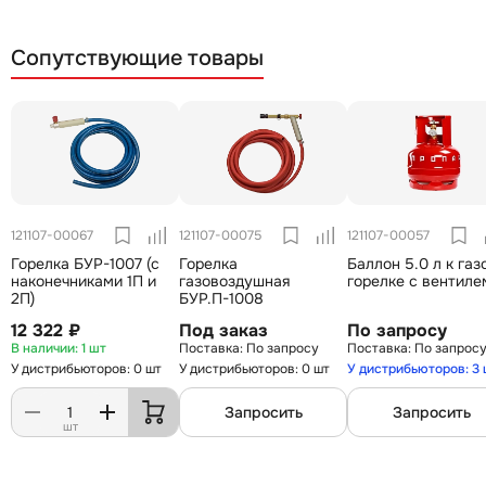
Сопутствующие товары
121107-00067
121107-00075
121107-00057
Горелка БУР-1007 (с
Горелка
Баллон 5.0 л к газ
наконечниками 1П и
газовоздушная
горелке с вентиле
2П)
БУР.П-1008
12 322 ₽
Под заказ
По запросу
1 шт
По запросу
По запрос
У дистрибьюторов: 0 шт
У дистрибьюторов: 0 шт
У дистрибьюторов: 3
Запросить
Запросить
шт