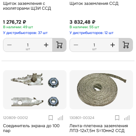
Щиток заземления с
Щиток заземления ССД
изоляторами ЩЗИ ССД
1 276,72 ₽
3 832,48 ₽
49 шт
55 шт
У дистрибьюторов: 37 шт
У дистрибьюторов: 12 шт
шт
шт
120809-00012
130801-00324
Соединитель экрана до 100
Лента-плетенка заземления
пар
ЛПЗ-12х7,5м S=10мм2 ССД