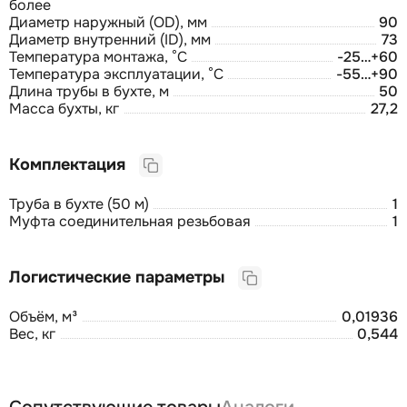
более
Диаметр наружный (OD), мм
90
Диаметр внутренний (ID), мм
73
Температура монтажа, °C
-25…+60
Температура эксплуатации, °C
-55…+90
Длина трубы в бухте, м
50
Масса бухты, кг
27,2
Комплектация
Труба в бухте (50 м)
1
Муфта соединительная резьбовая
1
Логистические параметры
Объём, м³
0,01936
Вес, кг
0,544