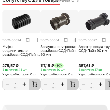
Сопутствующие товары
Аналоги
110611-00024
110611-00054
110611-00027
Муфта
Заглушка внутренняя
Адаптер ввода тру
соединительная
резьбовая ССД-Пайп
ССД-Пайп 90 мм
резьбовая ССД-Пайп
90 мм
90 мм
275,57 ₽
117,15 ₽
357,61 ₽
-80%
45 шт
80 шт
37 шт
У дистрибьюторов: 0 шт
У дистрибьюторов: 0 шт
У дистрибьюторов: 0 
шт
шт
шт