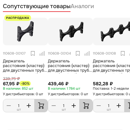
Сопутствующие товары
Аналоги
РАСПРОДАЖА
110608-00107
110608-00104
110608-00108
Держатель
Держатель
Держатель
расстояния (кластер)
расстояния (кластер)
расстояния (класт
для двустенных труб,
для двустенных труб,
для двустенных тр
д.110, (одинарный)
д.110 (двойной) ССД
д.110, (тройной) С
339,75 ₽
ССД
67,95 ₽
439,46 ₽
582,28 ₽
-80%
852 шт
1 784 шт
1-2 недели
У дистрибьюторов: 0 шт
У дистрибьюторов: 0 шт
У дистрибьюторов: 0 
шт
шт
шт