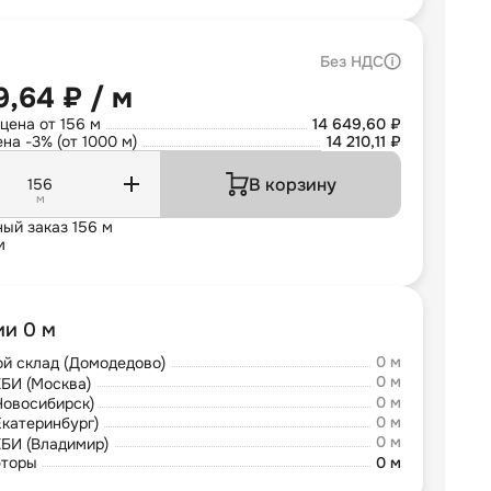
Без НДС
9,64 ₽ / м
цена от 156 м
14 649,60 ₽
на -3% (от 1000 м)
14 210,11 ₽
В корзину
м
ый заказ 156 м
м
ии 0 м
0 м
й склад (Домодедово)
0 м
БИ (Москва)
0 м
Новосибирск)
0 м
Екатеринбург)
0 м
БИ (Владимир)
юторы
0 м