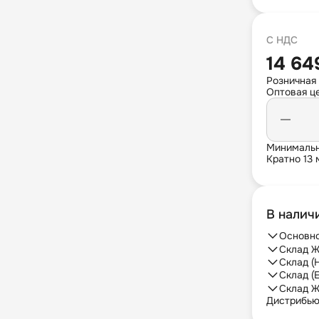
С НДС
14 64
Розничная 
Оптовая це
Минимальн
Кратно 13 
В налич
Основно
Склад Ж
Склад (
Склад (
Склад Ж
Дистрибь