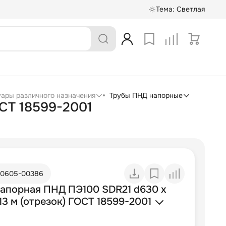
Тема:
Светлая
суары различного назначения
Трубы ПНД напорные
отрезок) ГОСТ 18599-2001
10605-00386
напорная ПНД ПЭ100 SDR21 d630 х
13 м (отрезок) ГОСТ 18599-2001