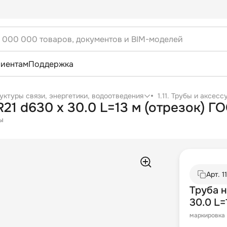
лиентам
Поддержка
уктуры связи, энергетики, водоотведения
1.11. Трубы и аксес
Труба напорная ПНД ПЭ100 SDR21 d630 х 30.0 L=13 м (
ы
Арт.
1
Труба 
30.0 L=
маркировка