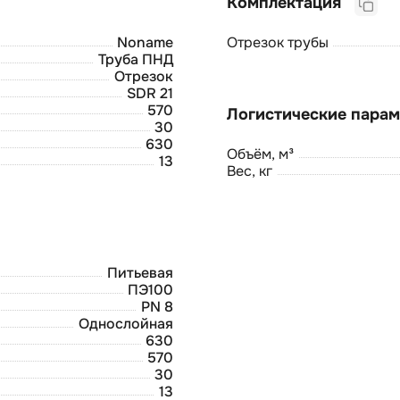
Комплектация
Noname
Отрезок трубы
Труба ПНД
Отрезок
SDR 21
570
30
630
Объём, м³
13
Вес, кг
Питьевая
ПЭ100
PN 8
Однослойная
630
570
30
13