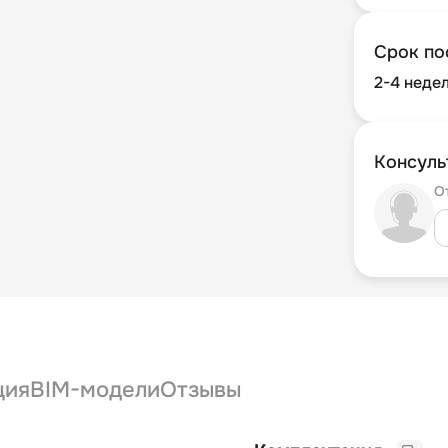
Срок по
2-4 неде
Консуль
О
ция
BIM-модели
Отзывы