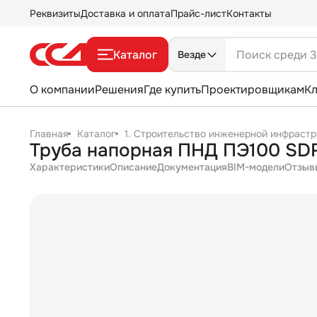
Реквизиты
Доставка и оплата
Прайс-лист
Контакты
Каталог
Везде
О компании
Решения
Где купить
Проектировщикам
К
Главная
Каталог
1. Строительство инженерной инфрастр
Характеристики
Описание
Документация
BIM-модели
Отзыв