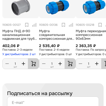
110605-00127
110605-00136
110605-00218
Муфта ПНД d=90
Муфта
Муфта переходная
канализационная
соединительная
компрессионная
надвижная для труб
компрессионная для
90х63мм
SDR
труб ПНД 90мм
402,06 ₽
2 535,40 ₽
2 363,35 ₽
2-3 недели
2-4 недели
По запрос
У дистрибьюторов: 2 шт
У дистрибьюторов: 0 шт
У дистрибьюторов: 0 
шт
шт
шт
Подписаться на рассылку
E-mail*