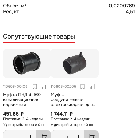
Объём, м³
0,0200769
Вес, кг
4,51
Сопутствующие товары
110605-00109
110605-00205
Муфта ПНД d=160
Муфта
канализационная
соединительная
надвижная
электросварная для
труб ПНД 160мм
451,86 ₽
1 744,11 ₽
2-4 недели
2-4 недели
У дистрибьюторов: 0 шт
У дистрибьюторов: 0 шт