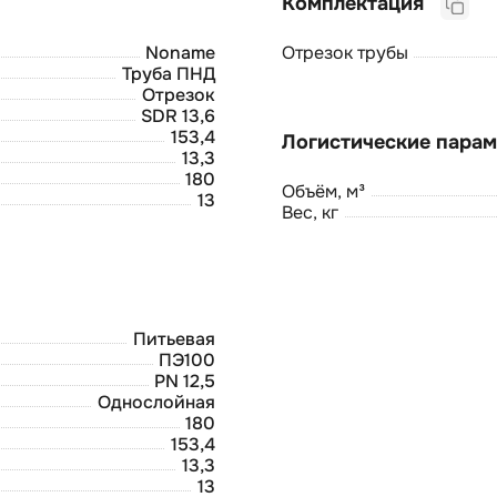
Комплектация
Noname
Отрезок трубы
Труба ПНД
Отрезок
SDR 13,6
153,4
13,3
180
Объём, м³
13
Вес, кг
Питьевая
ПЭ100
PN 12,5
Однослойная
180
153,4
13,3
13