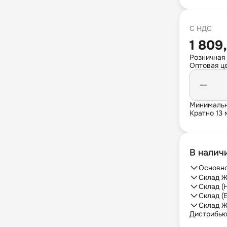
С НДС
1 809,
Розничная 
Оптовая це
Минимальн
Кратно 13 
В налич
Основно
Склад Ж
Склад (
Склад (
Склад Ж
Дистрибь