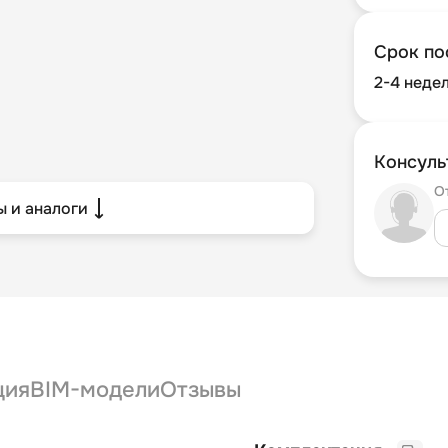
Срок по
2-4 неде
Консуль
О
 и аналоги
ция
BIM-модели
Отзывы