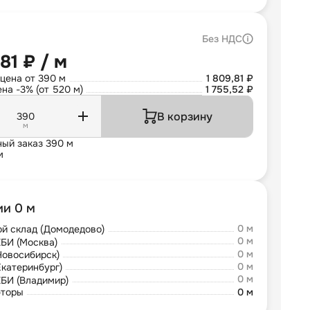
Без НДС
81 ₽ / м
цена от 390 м
1 809,81 ₽
на -3% (от 520 м)
1 755,52 ₽
В корзину
м
ый заказ 390 м
м
ии 0 м
0 м
й склад (Домодедово)
0 м
БИ (Москва)
0 м
Новосибирск)
0 м
Екатеринбург)
0 м
БИ (Владимир)
юторы
0 м