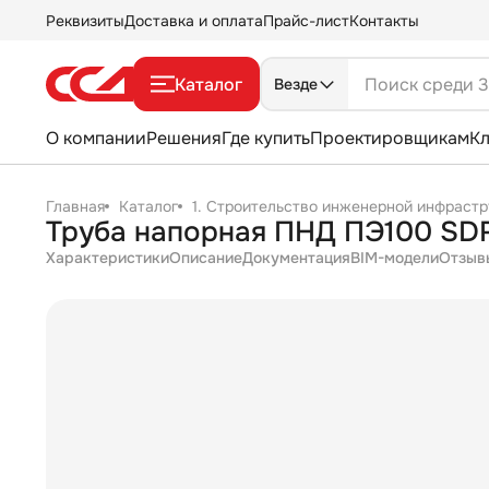
Реквизиты
Доставка и оплата
Прайс-лист
Контакты
Каталог
Везде
О компании
Решения
Где купить
Проектировщикам
К
Главная
Каталог
1. Строительство инженерной инфрастр
Труба напорная ПНД ПЭ100 SDR1
Характеристики
Описание
Документация
BIM-модели
Отзыв