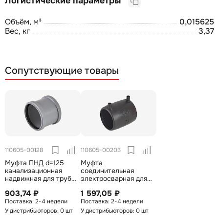
Логистические параметры
Объём, м³
0,015625
Вес, кг
3,37
Сопутствующие товары
110605-00128
110605-00203
Муфта ПНД d=125
Муфта
канализационная
соединительная
надвижная для труб
электросварная для
SDR
труб ПНД 125мм
903,74 ₽
1 597,05 ₽
2-4 недели
2-4 недели
У дистрибьюторов: 0 шт
У дистрибьюторов: 0 шт