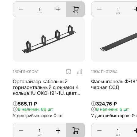
шт
шт
130411-01051
130411-01264
Органайзер кабельный
Фальшпанель Ф-19"
горизонтальный с окнами 4
черная ССД
кольца 1U ОКО-19"-1U. цвет
черный ССД
585,11 ₽
324,76 ₽
89 шт
5 шт
У дистрибьюторов: 0 шт
У дистрибьюторов: 0 
шт
шт