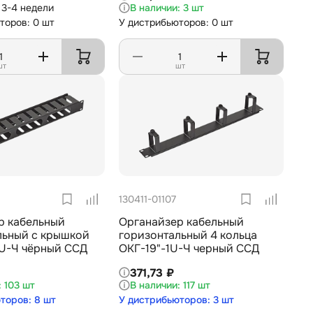
3-4 недели
3 шт
торов: 0 шт
У дистрибьюторов: 0 шт
шт
шт
130411-01107
р кабельный
Органайзер кабельный
льный с крышкой
горизонтальный 4 кольца
1U-Ч чёрный ССД
ОКГ-19"-1U-Ч черный ССД
371,73 ₽
103 шт
117 шт
торов: 8 шт
У дистрибьюторов: 3 шт