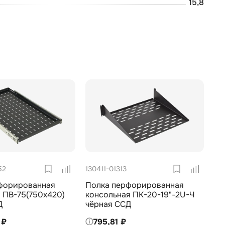
15,8
52
130411-01313
форированная
Полка перфорированная
 ПВ-75(750х420)
консольная ПК-20-19"-2U-Ч
Д
чёрная ССД
 ₽
795,81 ₽