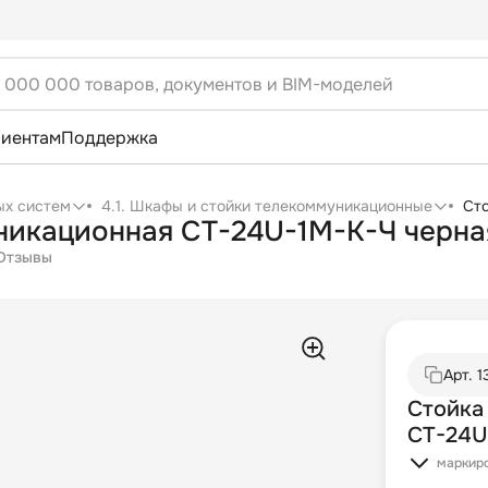
лиентам
Поддержка
ых систем
4.1. Шкафы и стойки телекоммуникационные
Ст
икационная СТ-24U-1М-К-Ч черна
Отзывы
Арт.
1
Стойка
СТ-24U
маркир