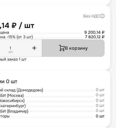
Без НДС
,14 ₽ / шт
 цена
9 200,14 ₽
на -15% (от 3 шт)
7 820,12 ₽
В корзину
шт
ый заказ 1 шт
ии 0 шт
0 шт
й склад (Домодедово)
0 шт
БИ (Москва)
0 шт
Новосибирск)
0 шт
Екатеринбург)
0 шт
БИ (Владимир)
юторы
0 шт