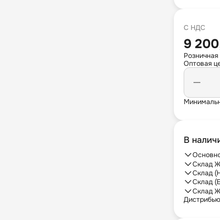
С НДС
9 200
Розничная
Оптовая це
Минимальн
В налич
Основно
Склад Ж
Склад (
Склад (
Склад Ж
Дистрибь