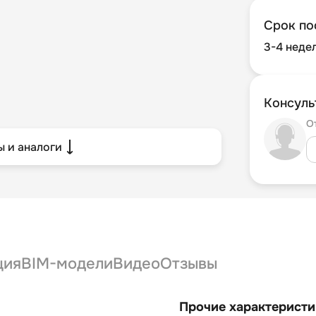
Срок по
3-4 неде
Консуль
О
 и аналоги
ция
BIM-модели
Видео
Отзывы