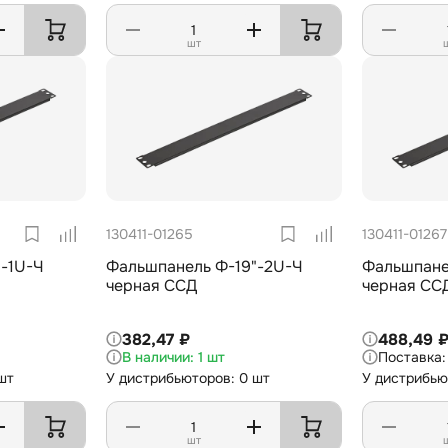
шт
130411-01265
130411-01267
-1U-Ч
Фальшпанель Ф-19"-2U-Ч
Фальшпане
черная ССД
черная СС
382,47 ₽
488,49 
1 шт
шт
У дистрибьюторов: 0 шт
У дистрибью
шт