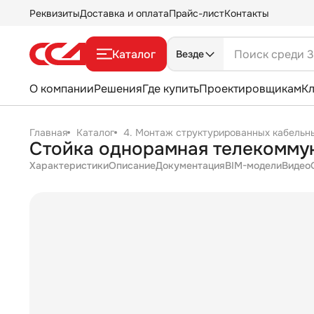
Реквизиты
Доставка и оплата
Прайс-лист
Контакты
Каталог
Везде
О компании
Решения
Где купить
Проектировщикам
К
Главная
Каталог
4. Монтаж структурированных кабельн
Стойка однорамная телекоммун
Характеристики
Описание
Документация
BIM-модели
Видео