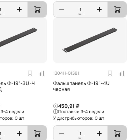
шт
шт
130411-01381
ль Ф-19"-3U-Ч
Фальшпанель Ф-19”-4U
Д
черная
₽
450,91 ₽
3-4 недели
3-4 недели
торов: 0 шт
У дистрибьюторов: 0 шт
шт
шт