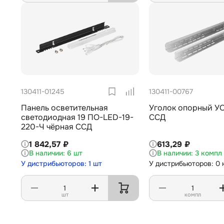
130411-01245
130411-00767
Панель осветительная
Уголок опорный УО
светодиодная 19 ПО-LED-19-
ССД
220-Ч чёрная ССД
1 842,57 ₽
613,29 ₽
6 шт
3 компл
У дистрибьюторов: 1 шт
У дистрибьюторов: 0 
шт
компл