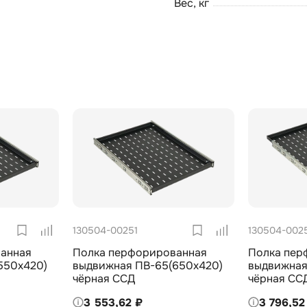
Вес, кг
130504-00251
130504-002
анная
Полка перфорированная
Полка пер
550х420)
выдвижная ПВ-65(650х420)
выдвижная
чёрная ССД
чёрная СС
3 553,62 ₽
3 796,52