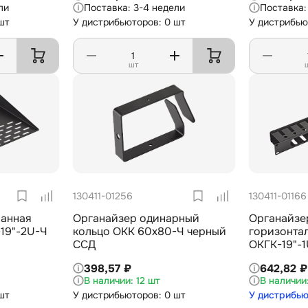
ли
3-4 недели
шт
У дистрибьюторов: 0 шт
У дистрибью
шт
130411-01256
130411-01166
анная
Органайзер одинарный
Органайзе
кольцо ОКК 60х80-Ч черный
горизонта
ССД
ОКГК-19"-
398,57 ₽
642,82 ₽
12 шт
шт
У дистрибьюторов: 0 шт
У дистрибью