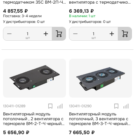
термодатчиком 35С ВМ-2П-Ч
вентилятора с термодатчиком
чёрный ССД
35С ВМ-3П-Ч ССД
4 857,55 ₽
6 369,13 ₽
3-4 недели
1 шт
У дистрибьюторов: 0 шт
У дистрибьюторов: 0 шт
шт
шт
130411-01289
130411-01290
Вентиляторный модуль
Вентиляторный модуль
потолочный , 2 вентилятора с
потолочный, 3 вентилятора с
термореле ВМ-2-Т-Ч черный
термореле ВМ-3-Т-Ч черный
ССД
ССД
5 656,90 ₽
7 665,50 ₽