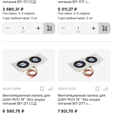
питания ВП-1П ССД
питания ВП-1ПТ с
механическим термостатом
3 680,31 ₽
5 011,27 ₽
ССД
3-4 недели
3-4 недели
У дистрибьюторов: 0 шт
У дистрибьюторов: 0 шт
шт
шт
130411-01199
130411-01201
Вентиляционная панель для
Вентиляционная панель для
ШАН-М/Н 19’’ без шнура
ШАН-М/Н 19’’ без шнура
питания ВП-2П ССД
питания ВП-2ПТ с
механическим термостатом
6 590,75 ₽
7 921,70 ₽
ССД