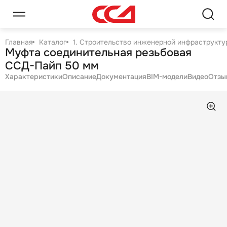
Главная
Каталог
1. Строительство инженерной инфраструктур
Муфта соединительная резьбовая
ССД-Пайп 50 мм
Характеристики
Описание
Документация
BIM-модели
Видео
Отзы