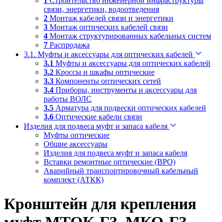
1
Строительство инженерной инфраструктуры
связи, энергетики, водоотведения
2
Монтаж кабелей связи и энергетики
3
Монтаж оптических кабелей связи
4
Монтаж структурированных кабельных систем
7
Распродажа
3.1. Муфты и аксессуары для оптических кабелей
3.1
Муфты и аксессуары для оптических кабелей
3.2
Кроссы и шкафы оптические
3.3
Компоненты оптических сетей
3.4
Приборы, инструменты и аксессуары для
работы ВОЛС
3.5
Арматура для подвески оптических кабелей
3.6
Оптические кабели связи
Изделия для подвеса муфт и запаса кабеля
Муфты оптические
Общие аксессуары
Изделия для подвеса муфт и запаса кабеля
Вставки ремонтные оптические (ВРО)
Аварийный транспортировочный кабельный
комплект (АТКК)
Кронштейн для крепления