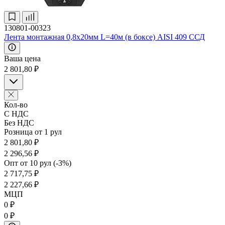
130801-00323
Лента монтажная 0,8х20мм L=40м (в боксе) AISI 409 ССД
Ваша цена
2 801,80 ₽
Кол-во
С НДС
Без НДС
Розница от 1 рул
2 801,80 ₽
2 296,56 ₽
Опт от 10 рул (-3%)
2 717,75 ₽
2 227,66 ₽
МЦП
0 ₽
0 ₽