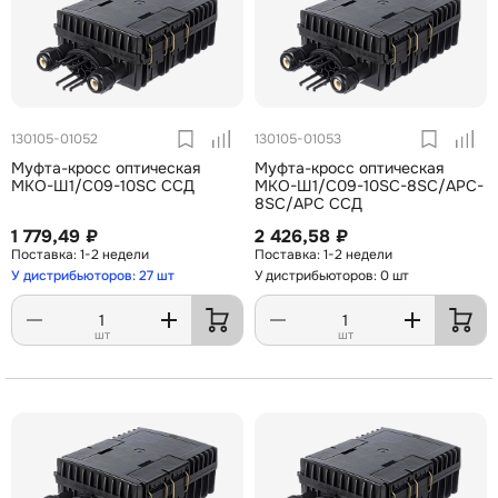
130105-01052
130105-01053
Муфта-кросс оптическая
Муфта-кросс оптическая
МКО-Ш1/С09-10SC ССД
МКО-Ш1/С09-10SC-8SC/APC-
8SC/APC ССД
1 779,49 ₽
2 426,58 ₽
1-2 недели
1-2 недели
У дистрибьюторов: 27 шт
У дистрибьюторов: 0 шт
шт
шт