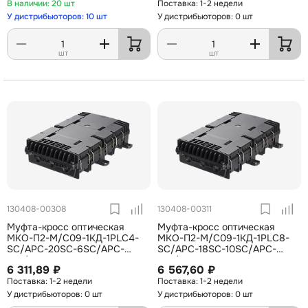
20 шт
1-2 недели
У дистрибьюторов: 10 шт
У дистрибьюторов: 0 шт
шт
шт
130408-00308
130408-00311
Муфта-кросс оптическая
Муфта-кросс оптическая
МКО-П2-М/С09-1КД-1PLC4-
МКО-П2-М/С09-1КД-1PLC8-
SC/APC-20SC-6SC/APC-
SC/APC-18SC-10SC/APC-
1SC/APC ССД
1SC/APC ССД
6 311,89 ₽
6 567,60 ₽
1-2 недели
1-2 недели
У дистрибьюторов: 0 шт
У дистрибьюторов: 0 шт