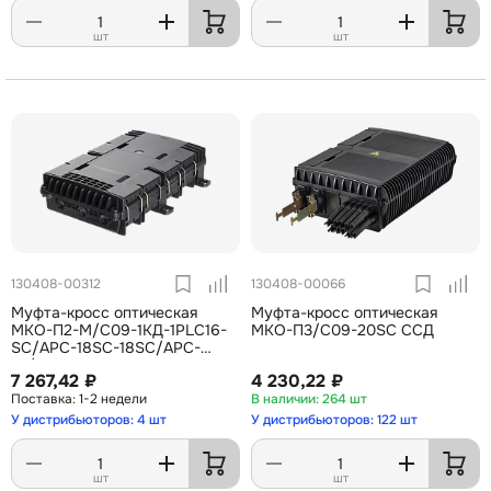
шт
шт
130408-00312
130408-00066
Муфта-кросс оптическая
Муфта-кросс оптическая
МКО-П2-М/С09-1КД-1PLC16-
МКО-П3/C09-20SC ССД
SC/APC-18SC-18SC/APC-
1C/APC ССД
7 267,42 ₽
4 230,22 ₽
1-2 недели
264 шт
У дистрибьюторов: 4 шт
У дистрибьюторов: 122 шт
шт
шт