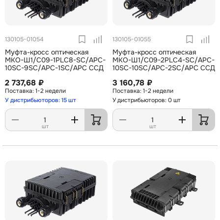
130105-01054
130105-01055
Муфта-кросс оптическая
Муфта-кросс оптическая
МКО-Ш1/С09-1PLC8-SC/APC-
МКО-Ш1/С09-2PLC4-SC/APC-
10SC-9SC/APC-1SC/APC ССД
10SC-10SC/APC-2SC/APC ССД
2 737,68 ₽
3 160,78 ₽
1-2 недели
1-2 недели
У дистрибьюторов: 15 шт
У дистрибьюторов: 0 шт
шт
шт