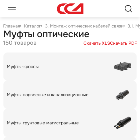
Главная
Каталог
3. Монтаж оптических кабелей связи
3.1. 
Муфты оптические
150 товаров
Скачать XLS
Скачать PDF
Муфты-кроссы
Муфты подвесные и канализационные
Муфты грунтовые магистральные