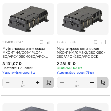
130408-00147
130408-00148
Муфта-кросс оптическая
Муфта-кросс оптическая
МКО-П1-М/C09-1PLC4-
МКО-П1-М/СМ3-2/2SC-2SC-
SC/APC-10SC-10SC/APC-
2SC/APC -2SC/APC ССД
2SC/APC ССД
3 131,07 ₽
2 281,51 ₽
1-2 недели
165 шт
У дистрибьюторов: 1 шт
У дистрибьюторов: 175 шт
шт
шт