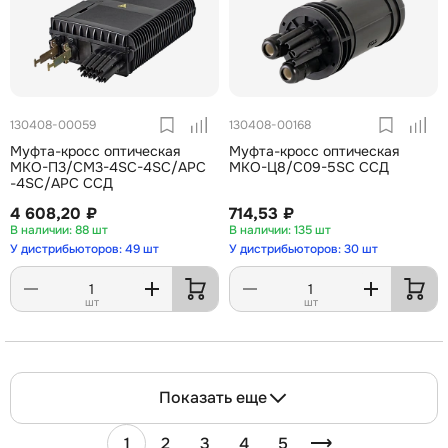
130408-00059
130408-00168
Муфта-кросс оптическая
Муфта-кросс оптическая
МКО-П3/СМ3-4SC-4SC/APC
МКО-Ц8/С09-5SC ССД
-4SC/APC ССД
4 608,20 ₽
714,53 ₽
88 шт
135 шт
У дистрибьюторов: 49 шт
У дистрибьюторов: 30 шт
шт
шт
Показать еще
1
2
3
4
5