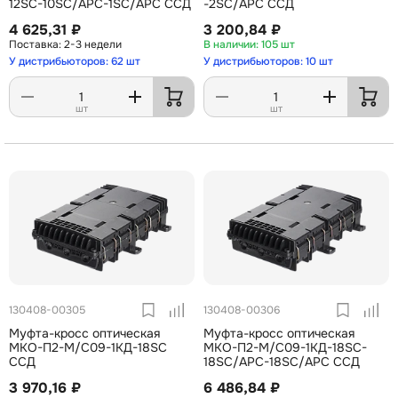
12SC-10SC/APC-1SC/APC ССД
-2SC/APC ССД
4 625,31 ₽
3 200,84 ₽
2-3 недели
105 шт
У дистрибьюторов: 62 шт
У дистрибьюторов: 10 шт
шт
шт
130408-00305
130408-00306
Муфта-кросс оптическая
Муфта-кросс оптическая
МКО-П2-М/С09-1КД-18SC
МКО-П2-М/С09-1КД-18SC-
ССД
18SC/APC-18SC/APC ССД
3 970,16 ₽
6 486,84 ₽