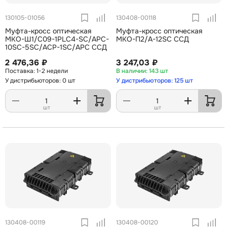
130105-01056
130408-00118
Муфта-кросс оптическая
Муфта-кросс оптическая
МКО-Ш1/С09-1PLC4-SC/APC-
МКО-П2/A-12SC ССД
10SC-5SC/ACP-1SC/APC ССД
2 476,36 ₽
3 247,03 ₽
1-2 недели
143 шт
У дистрибьюторов: 0 шт
У дистрибьюторов: 125 шт
шт
шт
130408-00119
130408-00120