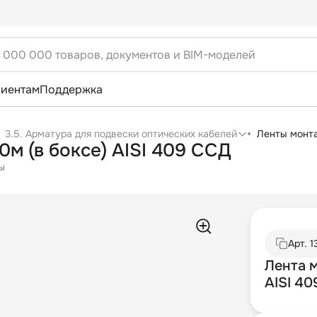
лиентам
Поддержка
3.5. Арматура для подвески оптических кабелей
Ленты монт
м (в боксе) AISI 409 ССД
ы
Арт.
1
Лента 
AISI 4