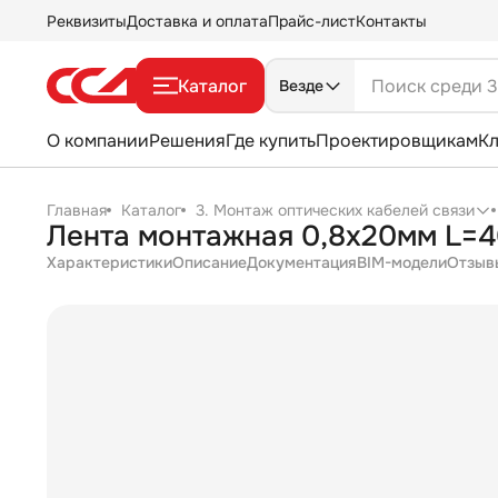
Реквизиты
Доставка и оплата
Прайс-лист
Контакты
Каталог
Везде
О компании
Решения
Где купить
Проектировщикам
К
Главная
Каталог
3. Монтаж оптических кабелей связи
Лента монтажная 0,8х20мм L=40
Характеристики
Описание
Документация
BIM-модели
Отзыв