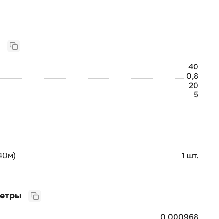
Габаритные размеры:
40
0,8
20
5
40м)
1 шт.
Логистические параметры
0,000968