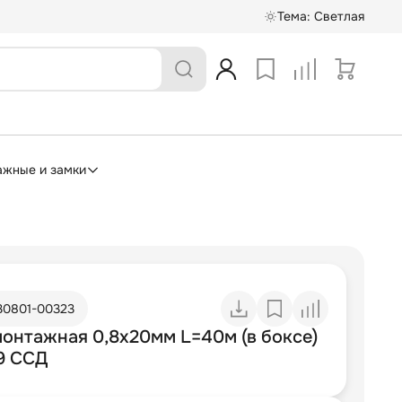
Тема:
Светлая
ажные и замки
30801-00323
монтажная 0,8х20мм L=40м (в боксе)
09 ССД