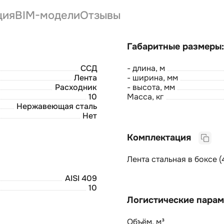
ция
BIM-модели
Отзывы
ССД
- длина, м
Лента
- ширина, мм
Расходник
- высота, мм
10
Масса, кг
Нержавеющая сталь
Нет
Комплектация
Лента стальная в боксе (
AISI 409
10
Объём, м³