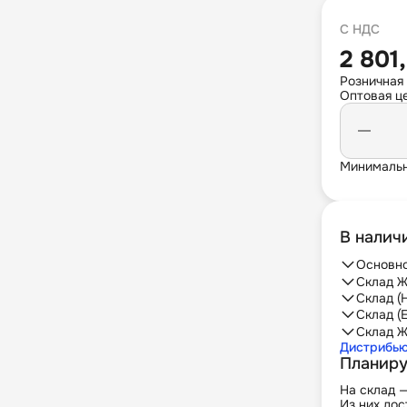
С НДС
2 801
Розничная
Оптовая це
Минимальн
В налич
Основно
Склад Ж
Склад (
Склад (
Склад Ж
Дистрибь
Планиру
На склад 
Из них дос