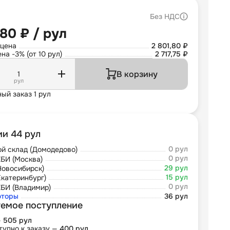
Без НДС
,80 ₽ / рул
 цена
2 801,80 ₽
на -3% (от 10 рул)
2 717,75 ₽
В корзину
рул
ый заказ 1 рул
ии 44 рул
0 рул
й склад (Домодедово)
0 рул
БИ (Москва)
29 рул
Новосибирск)
15 рул
Екатеринбург)
0 рул
БИ (Владимир)
юторы
36 рул
емое поступление
—
505 рул
тупно к заказу —
400 рул