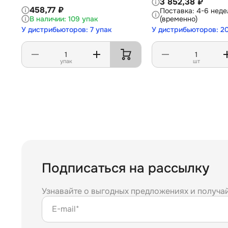
3 852,38 ₽
458,77 ₽
4-6 неде
109 упак
(временно)
У дистрибьюторов: 7 упак
У дистрибьюторов: 2
упак
шт
Подписаться на рассылку
Узнавайте о выгодных предложениях и получа
E-mail*