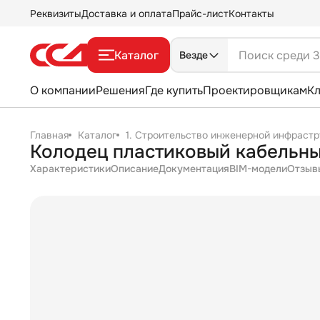
Реквизиты
Доставка и оплата
Прайс-лист
Контакты
Каталог
Везде
О компании
Решения
Где купить
Проектировщикам
К
Главная
Каталог
1. Строительство инженерной инфрастр
Колодец пластиковый кабельн
Характеристики
Описание
Документация
BIM-модели
Отзыв