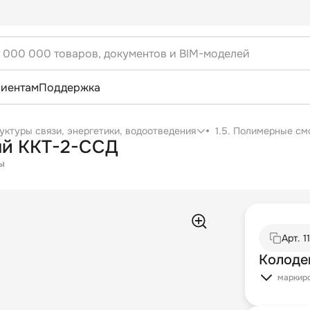
лиентам
Поддержка
уктуры связи, энергетики, водоотведения
1.5. Полимерные см
ый ККТ-2-ССД
ы
Арт.
1
Колоде
маркир