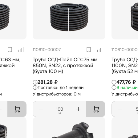
110610-00007
110610-0000
D=63 мм,
Труба ССД-Пайп OD=75 мм,
Труба ССД
тяжкой
850N, SN22, с протяжкой
1100N, SN2
(бухта 100 м)
(бухта 52 м
281,28 ₽
477,76 ₽
м
до 1 недели
м
У дистрибьюторов: 0 м
У дистрибью
м