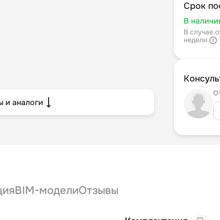
Срок по
В наличи
В случае о
недели
Консуль
О
 и аналоги
ция
BIM-модели
Отзывы