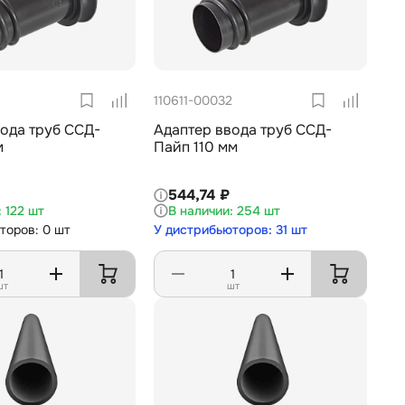
110611-00032
ода труб ССД-
Адаптер ввода труб ССД-
м
Пайп 110 мм
544,74 ₽
122 шт
254 шт
торов: 0 шт
У дистрибьюторов: 31 шт
шт
шт