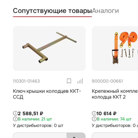
Сопутствующие товары
Аналоги
110301-01463
900000-00661
Ключ крышки колодцев ККТ-
Крепежный компле
ССД
колодца ККТ 2
2 588,51 ₽
10 614 ₽
21 шт
74 шт
У дистрибьюторов: 0 шт
У дистрибьюторов: 0 