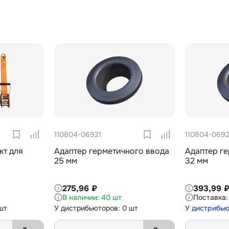
110804-06921
110804-069
кт для
Адаптер герметичного ввода
Адаптер г
25 мм
32 мм
275,96 ₽
393,99 
40 шт
шт
У дистрибьюторов: 0 шт
У дистрибью