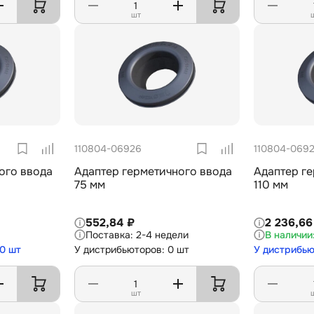
шт
110804-06926
110804-069
ого ввода
Адаптер герметичного ввода
Адаптер г
75 мм
110 мм
552,84 ₽
2 236,66
2-4 недели
0 шт
У дистрибьюторов: 0 шт
У дистрибью
шт