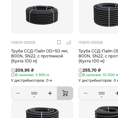
110610-00005
110610-00006
Труба ССД-Пайп OD=50 мм,
Труба ССД-Пайп O
800N, SN22, с протяжкой
800N, SN22, с про
(бухта 100 м)
(бухта 100 м)
209,95 ₽
255,70 ₽
3 900 м
10 000 
У дистрибьюторов: 0 м
У дистрибьюторов: 0 
м
м