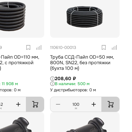
9
110610-00013
-Пайп OD=110 мм,
Труба ССД-Пайп OD=50 мм,
2, с протяжкой
800N, SN22, без протяжки
)
(бухта 100 м)
208,60 ₽
11 908 м
500 м
торов: 0 м
У дистрибьюторов: 0 м
м
м