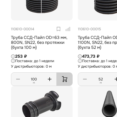
110610-00014
110610-00015
Труба ССД-Пайп OD=63 мм,
Труба ССД-Пайп OD
800N, SN22, без протяжки
1100N, SN22, без п
(бухта 100 м)
(бухта 52 м)
253 ₽
473,73 ₽
до 1 недели
до 1 нед
У дистрибьюторов: 0 м
У дистрибьюторов: 0 
м
м