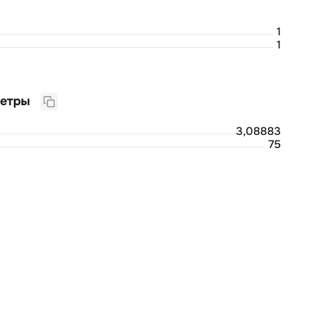
1
1
Логистические параметры
3,08883
75