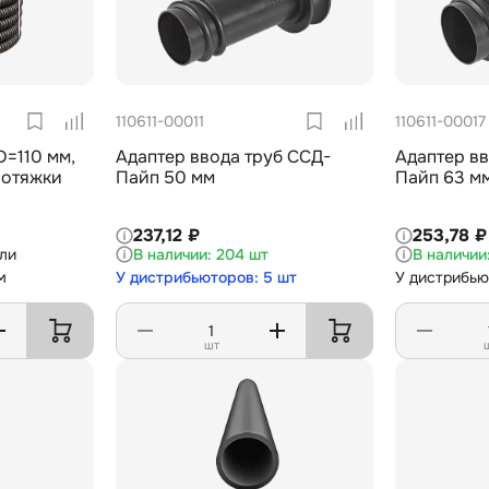
110611-00011
110611-00017
=110 мм,
Адаптер ввода труб ССД-
Адаптер вв
ротяжки
Пайп 50 мм
Пайп 63 м
237,12 ₽
253,78 ₽
ели
204 шт
м
У дистрибьюторов: 5 шт
У дистрибью
шт