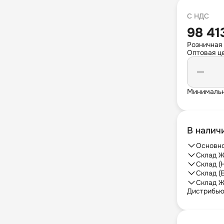
С НДС
98 41
Розничная
Оптовая це
Минимальн
В налич
Основно
Склад Ж
Склад (
Склад (
Склад Ж
Дистрибь