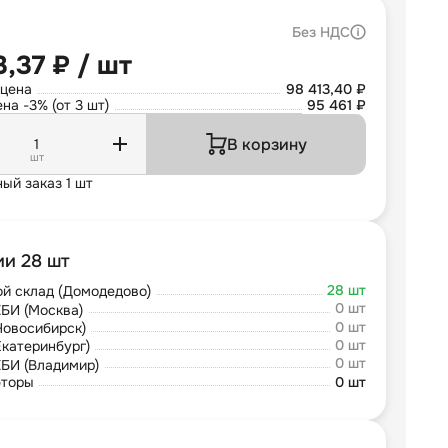
Без НДС
3,37 ₽ / шт
 цена
98 413,40 ₽
на -3% (от 3 шт)
95 461 ₽
В корзину
шт
ый заказ 1 шт
ии 28 шт
28 шт
й склад (Домодедово)
0 шт
БИ (Москва)
0 шт
Новосибирск)
0 шт
Екатеринбург)
0 шт
БИ (Владимир)
юторы
0 шт