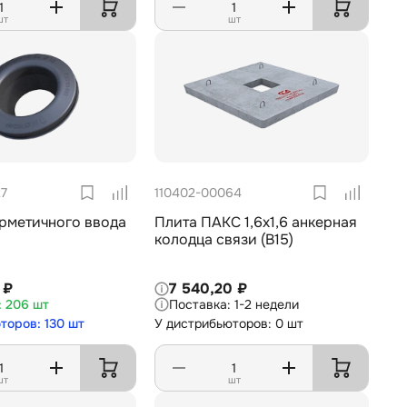
шт
шт
27
110402-00064
ерметичного ввода
Плита ПАКС 1,6х1,6 анкерная
колодца связи (В15)
 ₽
7 540,20 ₽
206 шт
1-2 недели
торов: 130 шт
У дистрибьюторов: 0 шт
шт
шт