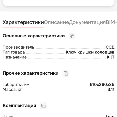
Характеристики
Описание
Документация
BIM
Основные характеристики
Производитель
ССД
Тип товара
Ключ крышки колодцев
Назначение
ККТ
Прочие характеристики
Габариты, мм
610х360х35
Масса, кг
3.11
Комплектация
Ключ
1 шт.