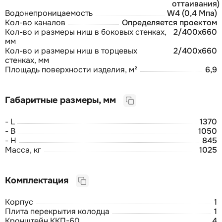
оттаивания)
Водонепроницаемость
W4 (0,4 Мпа)
Кол-во каналов
Определяется проектом
Кол-во и размеры ниш в боковых стенках,
2/400х660
мм
Кол-во и размеры ниш в торцевых
2/400х660
стенках, мм
Площадь поверхности изделия, м²
6,9
Габаритные размеры, мм
- L
1370
- B
1050
- H
845
Масса, кг
1025
Комплектация
Корпус
1
Плита перекрытия колодца
1
Кронштейн ККП-60
4