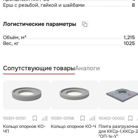
Ерш с резьбой, гайкой и шайбами
8
Логистические параметры
Объём, м³
1,215
Вес, кг
1025
Сопутствующие товары
Аналоги
110301-00157
110301-00156
110402-00002
Кольцо опорное КО-
Кольцо опорное КО-Ч
Плита разгрузочна
ЧП
для ККСр-1,ККСр-2
"ОП-1к-У"