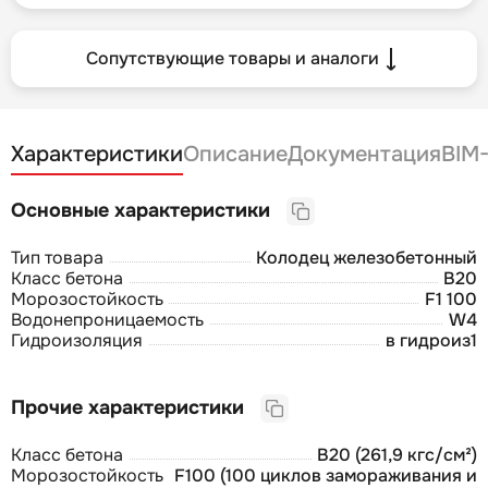
Сопутствующие товары и аналоги
Характеристики
Описание
Документация
BIM
Основные характеристики
Тип товара
Колодец железобетонный
Класс бетона
B20
Морозостойкость
F1 100
Водонепроницаемость
W4
Гидроизоляция
в гидроиз1
Прочие характеристики
Класс бетона
В20 (261,9 кгс/см²)
Морозостойкость
F100 (100 циклов замораживания и